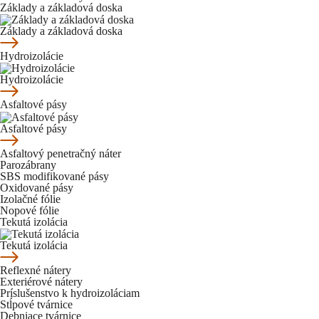
Základy a základová doska
Základy a základová doska
Hydroizolácie
Hydroizolácie
Asfaltové pásy
Asfaltové pásy
Asfaltový penetračný náter
Parozábrany
SBS modifikované pásy
Oxidované pásy
Izolačné fólie
Nopové fólie
Tekutá izolácia
Tekutá izolácia
Reflexné nátery
Exteriérové nátery
Príslušenstvo k hydroizoláciam
Stĺpové tvárnice
Debniace tvárnice