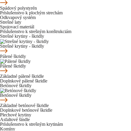
Spádový polystyrén
Príslušenstvo k plochým strechám
Odkvapový systém
Strešné laty
Spojovací materiál
Príslušenstvo k strešným konštrukciám
Strešné krytiny - škridly
Strešné krytiny - škridly
Pálené škridly
Pálené škridly
Základné pálené škridle
Doplnkové pálené škridle
Betónové škridly
Betónové škridly
Základné betónové škridle
Doplnkové betónové škridle
Plechové krytiny
Asfaltové šindle
Príslušenstvo k strešným krytinám
Komíny