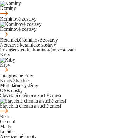
Komíny
Komínové zostavy
Komínové zostavy
Keramické komínové zostavy
Nerezové keramické zostavy
Príslušenstvo ku komínovým zostavám
Krby
Krby
Integrované krby
Krbové kachle
Modulárne systémy
OSB dosky
Stavebná chémia a suché zmesi
Stavebná chémia a suché zmesi
Betón
Cement
Malty
Lepidlá
Nivelizačné hmoty