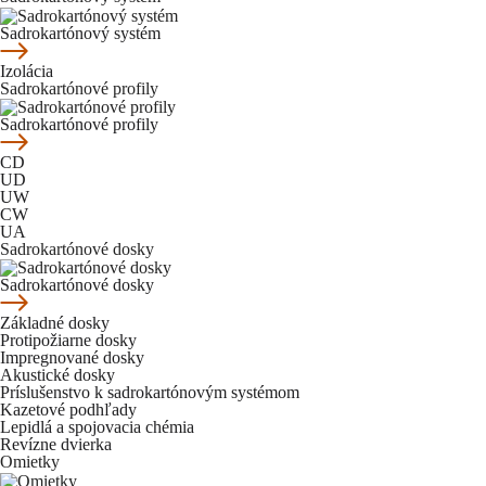
Sadrokartónový systém
Izolácia
Sadrokartónové profily
Sadrokartónové profily
CD
UD
UW
CW
UA
Sadrokartónové dosky
Sadrokartónové dosky
Základné dosky
Protipožiarne dosky
Impregnované dosky
Akustické dosky
Príslušenstvo k sadrokartónovým systémom
Kazetové podhľady
Lepidlá a spojovacia chémia
Revízne dvierka
Omietky