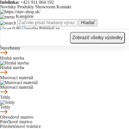
Infolinka:
+421 911 064 192
Novinky
Produkty
Showroom
Kontakt
Kategórie
Hladať
0.00
Prihlásiť sa
Novinky
Produkty
Showroom
Kontakt
Zobraziť všetky výsledky
Stavebniny
Stavebniny
Hrubá stavba
Hrubá stavba
Murovací materiál
Murovací materiál
Tehly
Tehly
Obvodové murivo
Priečkové murivo
Pórobetónové tvárnice