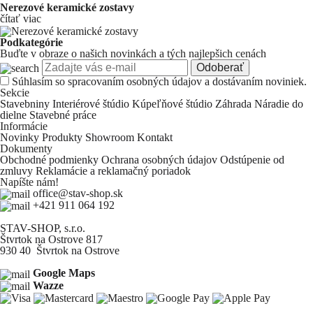
Nerezové keramické zostavy
čítať viac
Podkategórie
Buďte v obraze o našich novinkách a tých najlepšich cenách
Odoberať
Súhlasím so
spracovaním osobných údajov a dostávaním noviniek.
Sekcie
Stavebniny
Interiérové štúdio
Kúpeľňové štúdio
Záhrada
Náradie do
dielne
Stavebné práce
Informácie
Novinky
Produkty
Showroom
Kontakt
Dokumenty
Obchodné podmienky
Ochrana osobných údajov
Odstúpenie od
zmluvy
Reklamácie a reklamačný poriadok
Napíšte nám!
office@stav-shop.sk
+421 911 064 192
STAV-SHOP, s.r.o.
Štvrtok na Ostrove 817
930 40 Štvrtok na Ostrove
Google Maps
Wazze