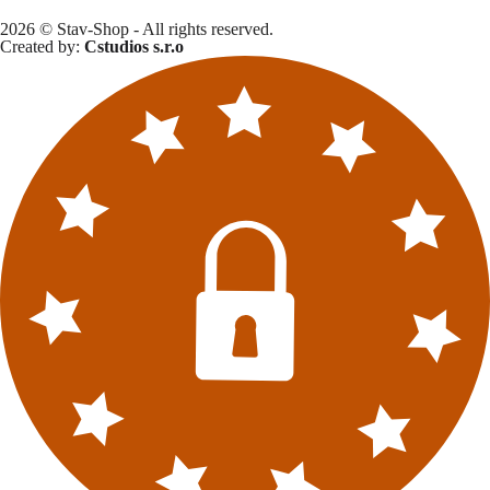
2026 © Stav-Shop - All rights reserved.
Created by:
Cstudios s.r.o