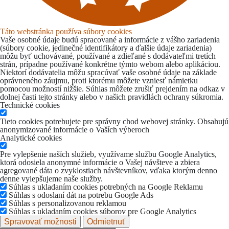
Táto webstránka používa súbory cookies
Vaše osobné údaje budú spracované a informácie z vášho zariadenia
(súbory cookie, jedinečné identifikátory a ďalšie údaje zariadenia)
môžu byť uchovávané, používané a zdieľané s dodávateľmi tretích
strán, prípadne používané konkrétne týmto webom alebo aplikáciou.
Niektorí dodávatelia môžu spracúvať vaše osobné údaje na základe
oprávneného záujmu, proti ktorému môžete vzniesť námietku
pomocou možností nižšie. Súhlas môžete zrušiť prejdením na odkaz v
dolnej časti tejto stránky alebo v našich pravidlách ochrany súkromia.
Technické cookies
Tieto cookies potrebujete pre správny chod webovej stránky. Obsahujú
anonymizované informácie o Vaších výberoch
Analytické cookies
Pre vylepšenie naších služieb, využívame službu Google Analytics,
ktorá odosiela anonymné informácie o Vašej návšteve a zbiera
agregované dáta o zvyklostiach návštevníkov, vďaka ktorým denno
denne vylepšujeme naše služby.
Súhlas s ukladaním cookies potrebných na Google Reklamu
Súhlas s odoslaní dát na potrebu Google Ads
Súhlas s personalizovanou reklamou
Súhlas s ukladaním cookies súborov pre Google Analytics
Spravovať možnosti
Odmietnuť