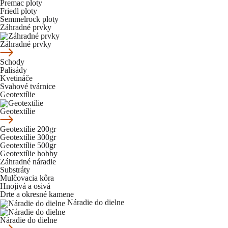
Premac ploty
Friedl ploty
Semmelrock ploty
Záhradné prvky
Záhradné prvky
Schody
Palisády
Kvetináče
Svahové tvárnice
Geotextílie
Geotextílie
Geotextílie 200gr
Geotextílie 300gr
Geotextílie 500gr
Geotextílie hobby
Záhradné náradie
Substráty
Mulčovacia kôra
Hnojivá a osivá
Drte a okresné kamene
Náradie do dielne
Náradie do dielne