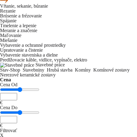
Vŕtanie, sekanie, búranie
Rezanie
Brúsenie a frézovanie
Spájanie
Tmelenie a lepenie
Meranie a značenie
Maľovanie
Miešanie
Vybavenie a ochranné prostriedky
Upratovanie a čistenie
Vybavenie staveniska a dielne
Predlžovacie káble, vidlice, vypínače, elektro
Stavebné práce
Stav-Shop
Stavebniny
Hrubá stavba
Komíny
Komínové zostavy
Nerezové keramické zostavy
Cena
Cena Od
€
Cena Do
€
Filtrovať
X