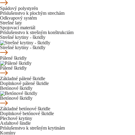
Spádový polystyrén
Príslušenstvo k plochým strechám
Odkvapový systém
Strešné laty
Spojovací materiál
Príslušenstvo k strešným konštrukciám
Strešné krytiny - škridly
Strešné krytiny - škridly
Pálené škridly
Pálené škridly
Základné pálené škridle
Doplnkové pálené škridle
Betónové škridly
Betónové škridly
Základné betónové škridle
Doplnkové betónové škridle
Plechové krytiny
Asfaltové šindle
Príslušenstvo k strešným krytinám
Komíny