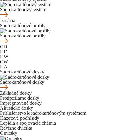
Sadrokartónový systém
Izolácia
Sadrokartónové profily
Sadrokartónové profily
CD
UD
UW
CW
UA
Sadrokartónové dosky
Sadrokartónové dosky
Základné dosky
Protipožiarne dosky
Impregnované dosky
Akustické dosky
Príslušenstvo k sadrokartónovým systémom
Kazetové podhľady
Lepidlá a spojovacia chémia
Revízne dvierka
Omietky