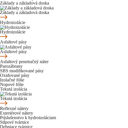
Základy a základová doska
Základy a základová doska
Hydroizolácie
Hydroizolácie
Asfaltové pásy
Asfaltové pásy
Asfaltový penetračný náter
Parozábrany
SBS modifikované pásy
Oxidované pásy
Izolačné fólie
Nopové fólie
Tekutá izolácia
Tekutá izolácia
Reflexné nátery
Exteriérové nátery
Príslušenstvo k hydroizoláciam
Stĺpové tvárnice
Debniace tvárnice