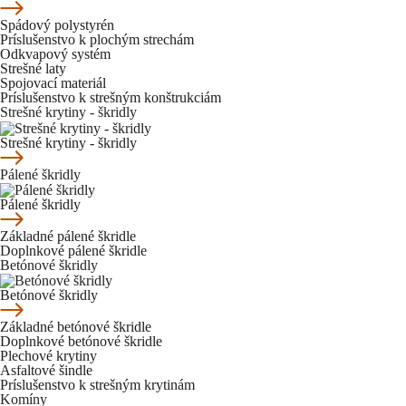
Spádový polystyrén
Príslušenstvo k plochým strechám
Odkvapový systém
Strešné laty
Spojovací materiál
Príslušenstvo k strešným konštrukciám
Strešné krytiny - škridly
Strešné krytiny - škridly
Pálené škridly
Pálené škridly
Základné pálené škridle
Doplnkové pálené škridle
Betónové škridly
Betónové škridly
Základné betónové škridle
Doplnkové betónové škridle
Plechové krytiny
Asfaltové šindle
Príslušenstvo k strešným krytinám
Komíny