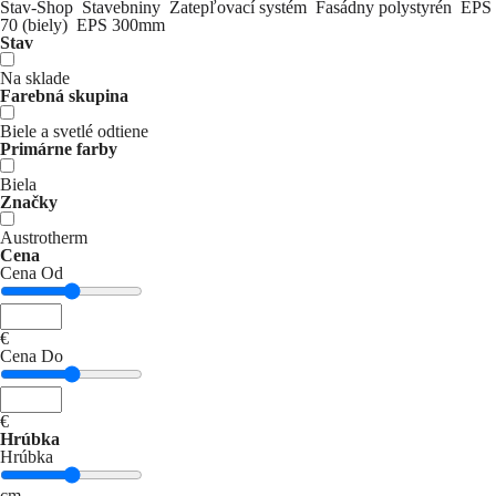
Stav-Shop
Stavebniny
Zatepľovací systém
Fasádny polystyrén
EPS
70 (biely)
EPS 300mm
Stav
Na sklade
Farebná skupina
Biele a svetlé odtiene
Primárne farby
Biela
Značky
Austrotherm
Cena
Cena Od
€
Cena Do
€
Hrúbka
Hrúbka
cm