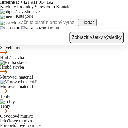
Infolinka:
+421 911 064 192
Novinky
Produkty
Showroom
Kontakt
Kategórie
Hladať
0.00
Prihlásiť sa
Novinky
Produkty
Showroom
Kontakt
Zobraziť všetky výsledky
Stavebniny
Stavebniny
Hrubá stavba
Hrubá stavba
Murovací materiál
Murovací materiál
Tehly
Tehly
Obvodové murivo
Priečkové murivo
Pórobetónové tvárnice