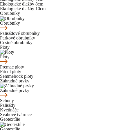
Ekologické dlažby 8cm
Ekologické dlažby 10cm
Obrubníky
Obrubníky
Palisádové obrubníky
Parkové obrubníky
Cestné obrubníky
Ploty
Ploty
Premac ploty
Friedl ploty
Semmelrock ploty
Záhradné prvky
Záhradné prvky
Schody
Palisády
Kvetináče
Svahové tvárnice
Geotextílie
Geotextílie