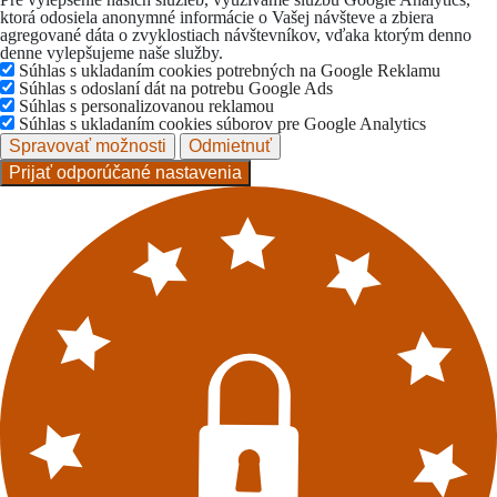
ktorá odosiela anonymné informácie o Vašej návšteve a zbiera
agregované dáta o zvyklostiach návštevníkov, vďaka ktorým denno
denne vylepšujeme naše služby.
Súhlas s ukladaním cookies potrebných na Google Reklamu
Súhlas s odoslaní dát na potrebu Google Ads
Súhlas s personalizovanou reklamou
Súhlas s ukladaním cookies súborov pre Google Analytics
Spravovať možnosti
Odmietnuť
Prijať odporúčané nastavenia