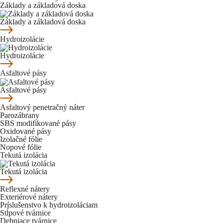
Základy a základová doska
Základy a základová doska
Hydroizolácie
Hydroizolácie
Asfaltové pásy
Asfaltové pásy
Asfaltový penetračný náter
Parozábrany
SBS modifikované pásy
Oxidované pásy
Izolačné fólie
Nopové fólie
Tekutá izolácia
Tekutá izolácia
Reflexné nátery
Exteriérové nátery
Príslušenstvo k hydroizoláciam
Stĺpové tvárnice
Debniace tvárnice