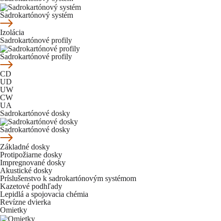
Sadrokartónový systém
Izolácia
Sadrokartónové profily
Sadrokartónové profily
CD
UD
UW
CW
UA
Sadrokartónové dosky
Sadrokartónové dosky
Základné dosky
Protipožiarne dosky
Impregnované dosky
Akustické dosky
Príslušenstvo k sadrokartónovým systémom
Kazetové podhľady
Lepidlá a spojovacia chémia
Revízne dvierka
Omietky