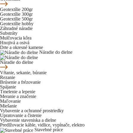
Geotextílie 200gr
Geotextílie 300gr
Geotextílie 500gr
Geotextílie hobby
Záhradné náradie
Substráty
Mulčovacia kôra
Hnojivá a osivá
Drte a okresné kamene
Náradie do dielne
Náradie do dielne
Vŕtanie, sekanie, búranie
Rezanie
Brúsenie a frézovanie
Spájanie
Tmelenie a lepenie
Meranie a značenie
Maľovanie
Miešanie
Vybavenie a ochranné prostriedky
Upratovanie a čistenie
Vybavenie staveniska a dielne
Predlžovacie káble, vidlice, vypínače, elektro
Stavebné práce