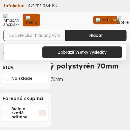
Infolinka:
+421 911 064 192
0.00
Hladať
Stav-Shop
Stavebniny
Zatepľovací systém
Podlahový polystyrén
Zobraziť všetky výsledky
Podlahový polystyrén 70mm
Podlahový polystyrén 70mm
Stav
Na sklade
Farebná skupina
Biele a
svetlé
odtiene