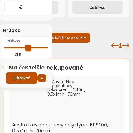
€
Zistiť viac
Zistiť viac
Hrúbka
Načítať ďalšie produkty
Hrúbka
1
cm
Najčastejšie nakupované
Filtrovať
X
Austro New podlahový polystyrén EPS100,
0,5x1m hr. 70mm