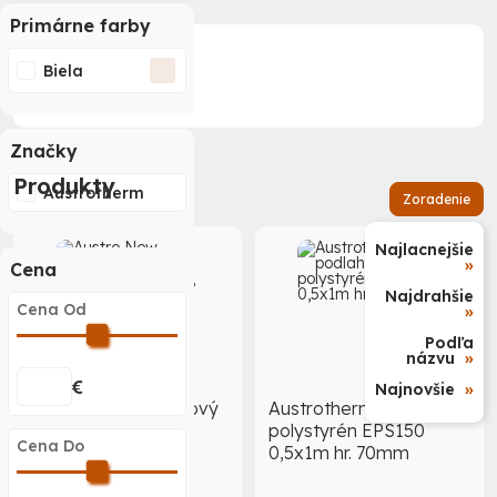
Primárne farby
Podkategórie
Biela
Značky
Produkty
Austrotherm
Zoradenie
Najlacnejšie
»
Cena
Najdrahšie
Cena Od
»
Podľa
názvu
»
€
Najnovšie
»
Austro New podlahový
Austrotherm podlahový
polystyrén EPS100,
polystyrén EPS150
Cena Do
0,5x1m hr. 70mm
0,5x1m hr. 70mm