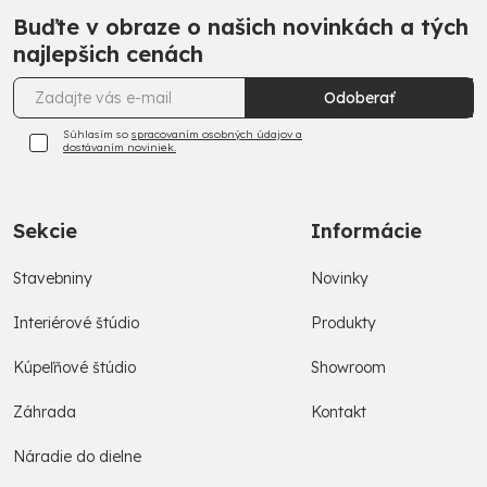
Buďte v obraze o našich novinkách a tých
najlepšich cenách
Odoberať
Súhlasím so
spracovaním osobných údajov a
dostávaním noviniek.
Sekcie
Informácie
Stavebniny
Novinky
Interiérové štúdio
Produkty
Kúpeľňové štúdio
Showroom
Záhrada
Kontakt
Náradie do dielne