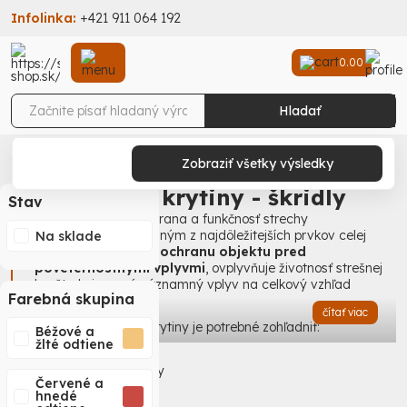
Infolinka:
+421 911 064 192
0.00
Hladať
Stav-Shop
Stavebniny
Hrubá stavba
Strešné krytiny - škridly
Zobraziť všetky výsledky
Strešné krytiny - škridly
Stav
Strešné krytiny – ochrana a funkčnosť strechy
Strešná krytina je jedným z najdôležitejších prvkov celej
Na sklade
stavby. Zabezpečuje
ochranu objektu pred
poveternostnými vplyvmi
, ovplyvňuje životnosť strešnej
konštrukcie a má významný vplyv na celkový vzhľad
Farebná skupina
budovy.
čítať viac
Pri výbere strešnej krytiny je potrebné zohľadniť:
Béžové a
žlté odtiene
typ a sklon strechy,
nosnosť strešnej konštrukcie,
Červené a
hnedé