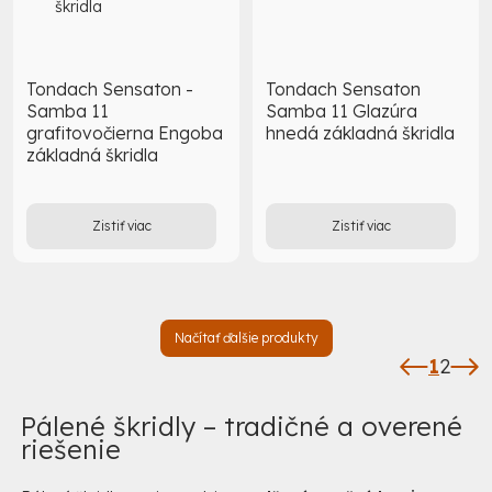
Tondach Sensaton -
Tondach Sensaton
Samba 11
Samba 11 Glazúra
grafitovočierna Engoba
hnedá základná škridla
základná škridla
Zistiť viac
Zistiť viac
Načítať ďalšie produkty
1
2
Pálené škridly – tradičné a overené
riešenie