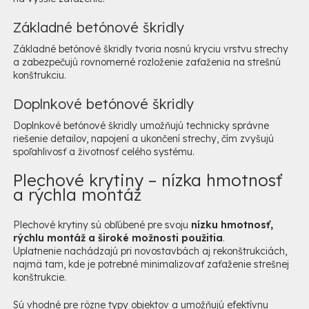
Základné betónové škridly
Základné betónové škridly tvoria nosnú kryciu vrstvu strechy
a zabezpečujú rovnomerné rozloženie zaťaženia na strešnú
konštrukciu.
Doplnkové betónové škridly
Doplnkové betónové škridly umožňujú technicky správne
riešenie detailov, napojení a ukončení strechy, čím zvyšujú
spoľahlivosť a životnosť celého systému.
Plechové krytiny – nízka hmotnosť
a rýchla montáž
Plechové krytiny sú obľúbené pre svoju
nízku hmotnosť,
rýchlu montáž a široké možnosti použitia
.
Uplatnenie nachádzajú pri novostavbách aj rekonštrukciách,
najmä tam, kde je potrebné minimalizovať zaťaženie strešnej
konštrukcie.
Sú vhodné pre rôzne typy objektov a umožňujú efektívnu