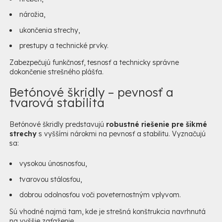
nárožia,
ukončenia strechy,
prestupy a technické prvky.
Zabezpečujú funkčnosť, tesnosť a technicky správne
dokončenie strešného plášťa.
Betónové škridly – pevnosť a
tvarová stabilita
Betónové škridly predstavujú
robustné riešenie pre šikmé
strechy
s vyššími nárokmi na pevnosť a stabilitu. Vyznačujú
sa:
vysokou únosnosťou,
tvarovou stálosťou,
dobrou odolnosťou voči poveternostným vplyvom.
Sú vhodné najmä tam, kde je strešná konštrukcia navrhnutá
na vyššie zaťaženie.