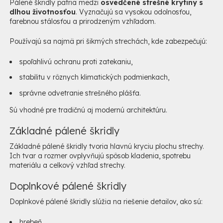
Pálené škridly patria medzi
osvedčené strešné krytiny s
dlhou životnosťou
. Vyznačujú sa vysokou odolnosťou,
farebnou stálosťou a prirodzeným vzhľadom.
Používajú sa najmä pri šikmých strechách, kde zabezpečujú:
spoľahlivú ochranu proti zatekaniu,
stabilitu v rôznych klimatických podmienkach,
správne odvetranie strešného plášťa.
Sú vhodné pre tradičnú aj modernú architektúru.
Základné pálené škridly
Základné pálené škridly tvoria hlavnú kryciu plochu strechy.
Ich tvar a rozmer ovplyvňujú spôsob kladenia, spotrebu
materiálu a celkový vzhľad strechy.
Doplnkové pálené škridly
Doplnkové pálené škridly slúžia na riešenie detailov, ako sú:
hrebeň,