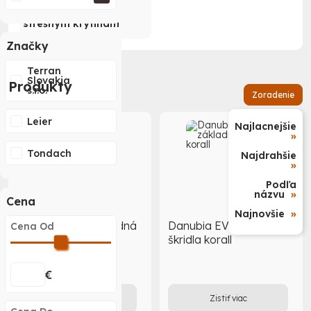
Príslušenstvo k
strešným krytinám
Značky
Terran
Slovakia
Produkty
s.r.o.
Zoradenie
Leier
Najlacnejšie
»
Tondach
Najdrahšie
»
Podľa
názvu
»
Cena
Najnovšie
»
Danubia EVO základná
Danubia EVO základná
Cena Od
betónová škridla
škridla korall
carbon
€
Zistiť viac
Zistiť viac