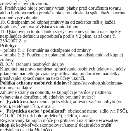
zmiešaný s iným tovarom.
Predávajúci nie je povinný vrátiť platby pred doručením tovaru
alebo hodnoverného preukázania jeho odoslania späť, ibaže navrhne
osobné vyzdvihnutie.
Odstúpením od kúpnej zmluvy sa od začiatku ruší aj každá
doplnková zmluva súvisiaca s touto kúpou.
Ustanovenia tohto článku sa výslovne nevzťahujú na subjekty
nespĺňajúce definíciu spotrebiteľa podľa § 2 písm. a) zákona č.
250/2007 Z. z.
Prílohy:
– príloha č. 1: Formulár na odstúpenie od zmluvy
– príloha č. 2: Poučenie o uplatnení práva na odstúpenie od kúpnej
zmluvy
čl. XIV. Ochrana osobných údajov
Kupujúci má právo namietať spracúvanie osobných údajov na účely
priameho marketingu vrátane profilovania; po doručení námietky
predávajúci spracúvanie na tieto účely ukončí.
Politika ochrany osobných údajov:
https://stav-shop.sk/ochrana-
osobnych-udajov
Zmluvné strany sa dohodli, že kupujúci je na účely riadneho
vybavenia a doručenia objednávky povinný uviesť:
Fyzická osoba:
meno a priezvisko, adresu trvalého pobytu (vr.
PSČ), telefónne číslo, e‑mail.
Právnická osoba / podnikateľ:
obchodné meno, sídlo (vr. PSČ),
IČO, IČ DPH (ak bolo pridelené), telefón, e‑mail.
Registrovaný kupujúci môže po prihlásení na stránke
www.stav-
shop.sk
kedykoľvek skontrolovať/zmeniť údaje alebo zrušiť
registráciu (sekcia
Môj účet
).