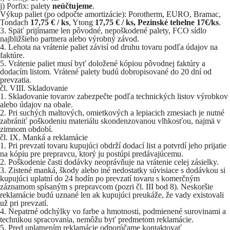
j) Porfix: palety
neúčtujeme
.
Výkup paliet (po odpočte amortizácie): Porotherm, EURO, Bramac,
Tondach
17,75 € / ks
, Ytong
17,75 € / ks, Pezinské tehelne 17€/ks
.
Späť prijímame len pôvodné, nepoškodené palety, FCO sídlo
najbližšieho partnera alebo výrobný závod.
Lehota na vrátenie paliet závisí od druhu tovaru podľa údajov na
faktúre.
Vrátenie paliet musí byť doložené kópiou pôvodnej faktúry a
dodacím listom. Vrátené palety budú dobropisované do 20 dní od
prevzatia.
čl. VIII. Skladovanie
Skladovanie tovarov zabezpečte podľa technických listov výrobkov
alebo údajov na obale.
Pri suchých maltových, omietkových a lepiacich zmesiach je nutné
zabrániť poškodeniu materiálu skondenzovanou vlhkosťou, najmä v
zimnom období.
čl. IX. Manká a reklamácie
Pri prevzatí tovaru kupujúci obdrží dodací list a potvrdí jeho prijatie
na kópiu pre prepravcu, ktorý ju postúpi predávajúcemu.
Poškodenie časti dodávky neoprávňuje na vrátenie celej zásielky.
Zistené manká, škody alebo iné nedostatky súvisiace s dodávkou si
kupujúci uplatní do 24 hodín po prevzatí tovaru s komerčným
záznamom spísaným s prepravcom (pozri čl. III bod 8). Neskoršie
reklamácie budú uznané len ak kupujúci preukáže, že vady existovali
už pri prevzatí.
Nepatrné odchýlky vo farbe a hmotnosti, podmienené surovinami a
technikou spracovania, nemôžu byť predmetom reklamácie.
Pred uplatnením reklamácie odporúčame kontaktovať