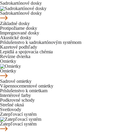
Sadrokartónové dosky
Sadrokartónové dosky
Základné dosky
Protipožiarne dosky
Impregnované dosky
Akustické dosky
Príslušenstvo k sadrokartónovým systémom
Kazetové podhľady
Lepidlá a spojovacia chémia
Revízne dvierka
Omietky
Omietky
Sadrové omietky
Vápennocementové omietky
Príslušenstvo k omietkam
Interiérové farby
Podkrovné schody
Strešné okná
Svetlovody
Zatepľovací systém
Zatepľovací systém