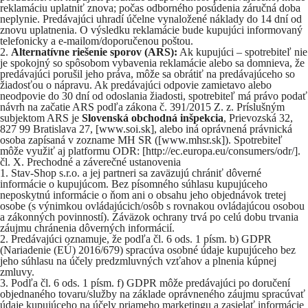
reklamáciu uplatniť znova; počas odborného posúdenia záručná doba
neplynie. Predávajúci uhradí účelne vynaložené náklady do 14 dní od
znovu uplatnenia. O výsledku reklamácie bude kupujúci informovaný
telefonicky a e‑mailom/doporučenou poštou.
Alternatívne riešenie sporov (ARS):
Ak kupujúci – spotrebiteľ nie
je spokojný so spôsobom vybavenia reklamácie alebo sa domnieva, že
predávajúci porušil jeho práva, môže sa obrátiť na predávajúceho so
žiadosťou o nápravu. Ak predávajúci odpovie zamietavo alebo
neodpovie do 30 dní od odoslania žiadosti, spotrebiteľ má právo podať
návrh na začatie ARS podľa zákona č. 391/2015 Z. z. Príslušným
subjektom ARS je
Slovenská obchodná inšpekcia
, Prievozská 32,
827 99 Bratislava 27, [
www.soi.sk
], alebo iná oprávnená právnická
osoba zapísaná v zozname MH SR ([
www.mhsr.sk
]). Spotrebiteľ
môže využiť aj platformu ODR: [
http://ec.europa.eu/consumers/odr/
].
čl. X. Prechodné a záverečné ustanovenia
Stav-Shop s.r.o. a jej partneri sa zaväzujú chrániť dôverné
informácie o kupujúcom. Bez písomného súhlasu kupujúceho
neposkytnú informácie o ňom ani o obsahu jeho objednávok tretej
osobe (s výnimkou ovládajúcich/osôb s rovnakou ovládajúcou osobou
a zákonných povinností). Záväzok ochrany trvá po celú dobu trvania
záujmu chránenia dôverných informácií.
Predávajúci oznamuje, že podľa čl. 6 ods. 1 písm. b) GDPR
(Nariadenie (EÚ) 2016/679) spracúva osobné údaje kupujúceho bez
jeho súhlasu na účely predzmluvných vzťahov a plnenia kúpnej
zmluvy.
Podľa čl. 6 ods. 1 písm. f) GDPR môže predávajúci po doručení
objednaného tovaru/služby na základe oprávneného záujmu spracúvať
údaje kupujúceho na účely priameho marketingu a zasielať informácie