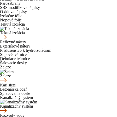
Parozábrany
SBS modifikované pásy
Oxidované pásy
Izolačné fólie
Nopové fólie
Tekutá izolácia
Tekutá izolácia
Reflexné nátery
Exteriérové nátery
Príslušenstvo k hydroizoláciam
Stĺpové tvárnice
Debniace tvárnice
Šalovacie dosky
Železo
Železo
Kari siete
Betonárska oceľ
Spracovanie ocele
Kanalizačný systém
Kanalizačný systém
Rozvody vody