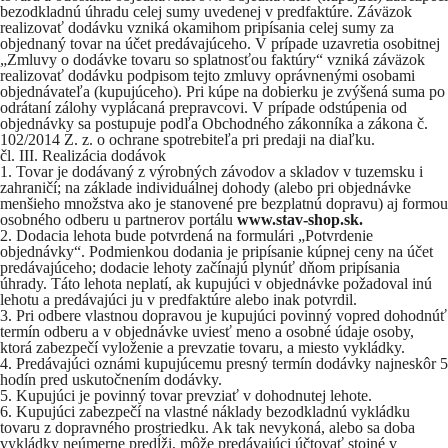
bezodkladnú úhradu celej sumy uvedenej v predfaktúre. Záväzok
realizovať dodávku vzniká okamihom pripísania celej sumy za
objednaný tovar na účet predávajúceho. V prípade uzavretia osobitnej
„Zmluvy o dodávke tovaru so splatnosťou faktúry“ vzniká záväzok
realizovať dodávku podpisom tejto zmluvy oprávnenými osobami
objednávateľa (kupujúceho). Pri kúpe na dobierku je zvýšená suma po
odrátaní zálohy vyplácaná prepravcovi. V prípade odstúpenia od
objednávky sa postupuje podľa Obchodného zákonníka a zákona č.
102/2014 Z. z. o ochrane spotrebiteľa pri predaji na diaľku.
čl. III. Realizácia dodávok
Tovar je dodávaný z výrobných závodov a skladov v tuzemsku i
zahraničí; na základe individuálnej dohody (alebo pri objednávke
menšieho množstva ako je stanovené pre bezplatnú dopravu) aj formou
osobného odberu u partnerov portálu
www.stav-shop.sk
.
Dodacia lehota bude potvrdená na formulári „Potvrdenie
objednávky“. Podmienkou dodania je pripísanie kúpnej ceny na účet
predávajúceho; dodacie lehoty začínajú plynúť dňom pripísania
úhrady. Táto lehota neplatí, ak kupujúci v objednávke požadoval inú
lehotu a predávajúci ju v predfaktúre alebo inak potvrdil.
Pri odbere vlastnou dopravou je kupujúci povinný vopred dohodnúť
termín odberu a v objednávke uviesť meno a osobné údaje osoby,
ktorá zabezpečí vyloženie a prevzatie tovaru, a miesto vykládky.
Predávajúci oznámi kupujúcemu presný termín dodávky najneskôr 5
hodín pred uskutočnením dodávky.
Kupujúci je povinný tovar prevziať v dohodnutej lehote.
Kupujúci zabezpečí na vlastné náklady bezodkladnú vykládku
tovaru z dopravného prostriedku. Ak tak nevykoná, alebo sa doba
vykládky neúmerne predĺži, môže predávajúci účtovať stojné v