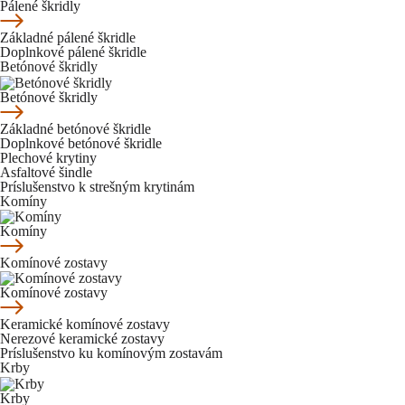
Pálené škridly
Základné pálené škridle
Doplnkové pálené škridle
Betónové škridly
Betónové škridly
Základné betónové škridle
Doplnkové betónové škridle
Plechové krytiny
Asfaltové šindle
Príslušenstvo k strešným krytinám
Komíny
Komíny
Komínové zostavy
Komínové zostavy
Keramické komínové zostavy
Nerezové keramické zostavy
Príslušenstvo ku komínovým zostavám
Krby
Krby