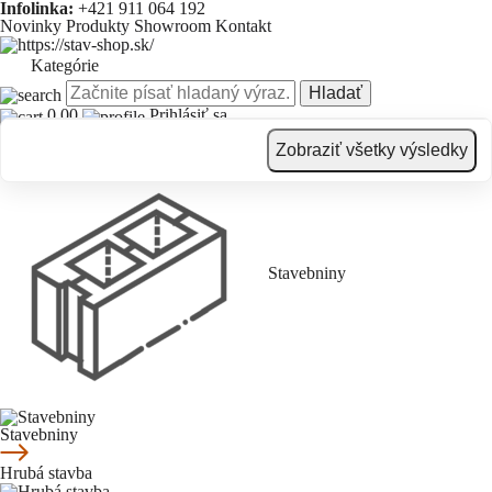
Infolinka:
+421 911 064 192
Novinky
Produkty
Showroom
Kontakt
Kategórie
Hladať
0.00
Prihlásiť sa
Novinky
Produkty
Showroom
Kontakt
Zobraziť všetky výsledky
Stavebniny
Stavebniny
Hrubá stavba