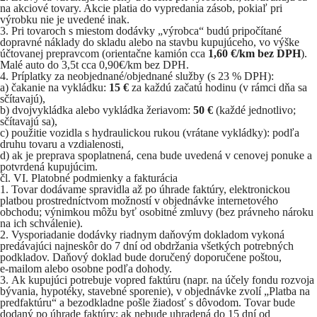
na akciové tovary. Akcie platia do vypredania zásob, pokiaľ pri
výrobku nie je uvedené inak.
Pri tovaroch s miestom dodávky „výrobca“ budú pripočítané
dopravné náklady do skladu alebo na stavbu kupujúceho, vo výške
účtovanej prepravcom (orientačne kamión cca
1,60 €/km bez DPH
).
Malé auto do 3,5t cca 0,90€/km bez DPH.
Príplatky za neobjednané/objednané služby (s 23 % DPH):
a) čakanie na vykládku:
15 €
za každú začatú hodinu (v rámci dňa sa
sčítavajú),
b) dvojvykládka alebo vykládka žeriavom:
50 €
(každé jednotlivo;
sčítavajú sa),
c) použitie vozidla s hydraulickou rukou (vrátane vykládky): podľa
druhu tovaru a vzdialenosti,
d) ak je preprava spoplatnená, cena bude uvedená v cenovej ponuke a
potvrdená kupujúcim.
čl. VI. Platobné podmienky a fakturácia
Tovar dodávame spravidla až po úhrade faktúry, elektronickou
platbou prostredníctvom možností v objednávke internetového
obchodu; výnimkou môžu byť osobitné zmluvy (bez právneho nároku
na ich schválenie).
Vysporiadanie dodávky riadnym daňovým dokladom vykoná
predávajúci najneskôr do 7 dní od obdržania všetkých potrebných
podkladov. Daňový doklad bude doručený doporučene poštou,
e‑mailom alebo osobne podľa dohody.
Ak kupujúci potrebuje vopred faktúru (napr. na účely fondu rozvoja
bývania, hypotéky, stavebné sporenie), v objednávke zvolí „Platba na
predfaktúru“ a bezodkladne pošle žiadosť s dôvodom. Tovar bude
dodaný po úhrade faktúry; ak nebude uhradená do 15 dní od