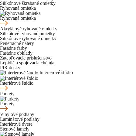
Silikónové škrabané omietky
Ryhovaná omietka
Ryhovaná omietka
Akrylátové ryhované omietky
Silikátové ryhované omietky
Silikónové ryhované omietky
Penetračné nátery
Fasádne farby
Fasádne obklady
Zatepľovacie príslušenstvo
Lepidlá a spojovacia chémia
PIR dosky
Interiérové štúdio
Interiérové štúdio
Parkety
Parkety
Vinylové podlahy
Laminátové podlahy
Interiérové dvere
Stenové lamely