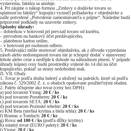
vystavenia, faktúra sa anuluje.
Pri záujme o nákup formou „Zmluvy o dodávke tovaru so
splatnosťou faktúry“ kupujúci vyznačí požiadavku v objednávke a
zašle potvrdené „Potvrdenie zamestnávateľa o príjme“. Následne budú
pripravené podklady na uzavretie zmluvy.
Spôsoby úhrady:
– dobierkou v hotovosti pri prevzatí tovaru od kuriéra,
– prevodom na bankový účet predávajúceho,
– platobnou kartou online,
– v hotovosti pri osobnom odbere.
Predávajúci môže stornovať objednávku, ak z dôvodu vypredania
zásob alebo nedostupnosti tovaru nie je schopný dodať v stanovenej
lehote alebo cene a nedôjde k dohode na náhradnom plnení. V prípade
úhrady kúpnej ceny budú prostriedky vrátené do 14 dní na účet
kupujúceho, pokiaľ sa strany nedohodnú inak.
čl. VII. Obaly
Tovar je podľa druhu balený a uložený na paletách, ktoré sú podľa
zákona č. 529/2002 Z. z. o obaloch opakovane použiteľnými obalmi.
Palety účtujeme ako tovar (ceny bez DPH):
a) pod tovarom Ytong:
20 € / ks
b) pod tovarom Porotherm:
20 € / ks
c) pod tovarom SETA:
20 € / ks
d) pod tovarom Pezinské tehelne:
20 € / ks
e) KM Beta (strešná krytina a biela tehla):
20 € / ks
f) Bramac a Tondach:
20 € / ks
g) Rova:
od 100 € / ks
(podľa dĺžky krytiny)
h) ostatný tovar (EURO palety):
20 € / ks
i) Ytong:
20 € / ks