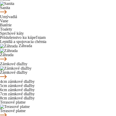
Sanita
Umývadlá
Vane
Batérie
Toalety
Sprchové kúty
Príslušenstvo ku kúpeľniam
Lepidlá a spojovacia chémia
Záhrada
Záhrada
Zámkové dlažby
Zámkové dlažby
4cm zámkové dlažby
5cm zámkové dlažby
6cm zámkové dlažby
7cm zámkové dlažby
8cm zámkové dlažby
Terasové platne
Terasové platne