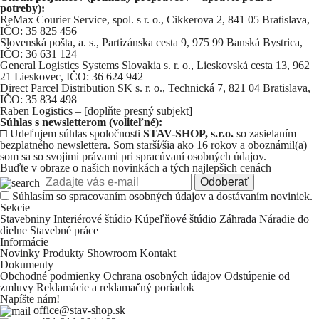
potreby):
ReMax Courier Service, spol. s r. o., Cikkerova 2, 841 05 Bratislava,
IČO: 35 825 456
Slovenská pošta, a. s., Partizánska cesta 9, 975 99 Banská Bystrica,
IČO: 36 631 124
General Logistics Systems Slovakia s. r. o., Lieskovská cesta 13, 962
21 Lieskovec, IČO: 36 624 942
Direct Parcel Distribution SK s. r. o., Technická 7, 821 04 Bratislava,
IČO: 35 834 498
Raben Logistics – [doplňte presný subjekt]
Súhlas s newsletterom (voliteľné):
□ Udeľujem súhlas spoločnosti
STAV-SHOP, s.r.o.
so zasielaním
bezplatného newslettera. Som starší/šia ako 16 rokov a oboznámil(a)
som sa so svojimi právami pri spracúvaní osobných údajov.
Buďte v obraze o našich novinkách a tých najlepšich cenách
Odoberať
Súhlasím so
spracovaním osobných údajov a dostávaním noviniek.
Sekcie
Stavebniny
Interiérové štúdio
Kúpeľňové štúdio
Záhrada
Náradie do
dielne
Stavebné práce
Informácie
Novinky
Produkty
Showroom
Kontakt
Dokumenty
Obchodné podmienky
Ochrana osobných údajov
Odstúpenie od
zmluvy
Reklamácie a reklamačný poriadok
Napíšte nám!
office@stav-shop.sk