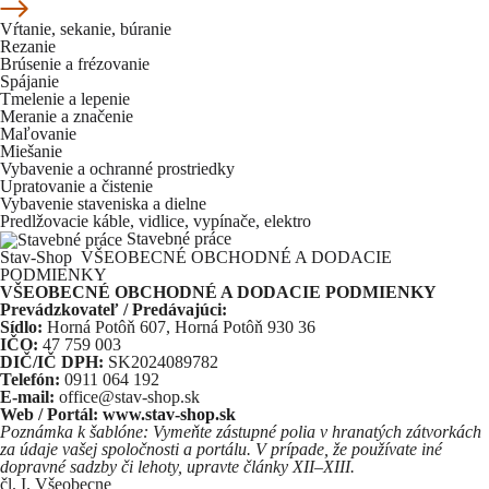
Vŕtanie, sekanie, búranie
Rezanie
Brúsenie a frézovanie
Spájanie
Tmelenie a lepenie
Meranie a značenie
Maľovanie
Miešanie
Vybavenie a ochranné prostriedky
Upratovanie a čistenie
Vybavenie staveniska a dielne
Predlžovacie káble, vidlice, vypínače, elektro
Stavebné práce
Stav-Shop
VŠEOBECNÉ OBCHODNÉ A DODACIE
PODMIENKY
VŠEOBECNÉ OBCHODNÉ A DODACIE PODMIENKY
Prevádzkovateľ / Predávajúci:
Sídlo:
Horná Potôň 607, Horná Potôň 930 36
IČO:
47 759 003
DIČ/IČ DPH:
SK2024089782
Telefón:
0911 064 192
E‑mail:
office@stav-shop.sk
Web / Portál:
www.stav-shop.sk
Poznámka k šablóne: Vymeňte zástupné polia v hranatých zátvorkách
za údaje vašej spoločnosti a portálu. V prípade, že používate iné
dopravné sadzby či lehoty, upravte články XII–XIII.
čl. I. Všeobecne