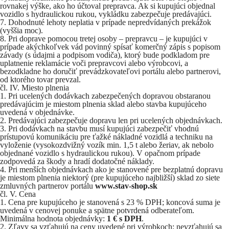
rovnakej výške, ako ho účtoval prepravca. Ak si kupujúci objednal
vozidlo s hydraulickou rukou, vykládku zabezpečuje predávajúci.
Dohodnuté lehoty neplatia v prípade nepredvídaných prekážok
(vyššia moc).
Pri doprave pomocou tretej osoby – prepravcu – je kupujúci v
prípade akýchkoľvek vád povinný spísať komerčný zápis s popisom
závady (s údajmi a podpisom vodiča), ktorý bude podkladom pre
uplatnenie reklamácie voči prepravcovi alebo výrobcovi, a
bezodkladne ho doručiť prevádzkovateľovi portálu alebo partnerovi,
od ktorého tovar prevzal.
čl. IV. Miesto plnenia
Pri ucelených dodávkach zabezpečených dopravou obstaranou
predávajúcim je miestom plnenia sklad alebo stavba kupujúceho
uvedená v objednávke.
Predávajúci zabezpečuje dopravu len pri ucelených objednávkach.
Pri dodávkach na stavbu musí kupujúci zabezpečiť vhodnú
prístupovú komunikáciu pre ťažké nákladné vozidlá a techniku na
vyloženie (vysokozdvižný vozík min. 1,5 t alebo žeriav, ak nebolo
objednané vozidlo s hydraulickou rukou). V opačnom prípade
zodpovedá za škody a hradí dodatočné náklady.
Pri menších objednávkach ako je stanovené pre bezplatnú dopravu
je miestom plnenia niektorý (pre kupujúceho najbližší) sklad zo siete
zmluvných partnerov portálu
www.stav-shop.sk
čl. V. Cena
Cena pre kupujúceho je stanovená s 23 % DPH; koncová suma je
uvedená v cenovej ponuke a spätne potvrdená odberateľom.
Minimálna hodnota objednávky:
1 € s DPH
.
Zľavy sa vzťahujú na ceny uvedené pri výrobkoch; nevzťahujú sa