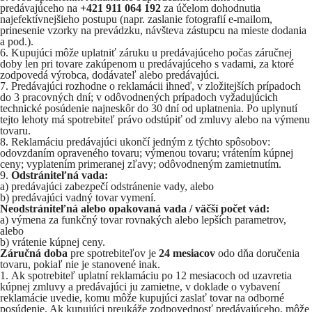
predávajúceho na
+421 911 064 192
za účelom dohodnutia
najefektívnejšieho postupu (napr. zaslanie fotografií e‑mailom,
prinesenie vzorky na prevádzku, návšteva zástupcu na mieste dodania
a pod.).
Kupujúci môže uplatniť záruku u predávajúceho počas záručnej
doby len pri tovare zakúpenom u predávajúceho s vadami, za ktoré
zodpovedá výrobca, dodávateľ alebo predávajúci.
Predávajúci rozhodne o reklamácii ihneď, v zložitejších prípadoch
do 3 pracovných dní; v odôvodnených prípadoch vyžadujúcich
technické posúdenie najneskôr do 30 dní od uplatnenia. Po uplynutí
tejto lehoty má spotrebiteľ právo odstúpiť od zmluvy alebo na výmenu
tovaru.
Reklamáciu predávajúci ukončí jedným z týchto spôsobov:
odovzdaním opraveného tovaru; výmenou tovaru; vrátením kúpnej
ceny; vyplatením primeranej zľavy; odôvodneným zamietnutím.
Odstrániteľná vada:
a) predávajúci zabezpečí odstránenie vady, alebo
b) predávajúci vadný tovar vymení.
Neodstrániteľná alebo opakovaná vada / väčší počet vád:
a) výmena za funkčný tovar rovnakých alebo lepších parametrov,
alebo
b) vrátenie kúpnej ceny.
Záručná doba
pre spotrebiteľov je
24 mesiacov
odo dňa doručenia
tovaru, pokiaľ nie je stanovené inak.
Ak spotrebiteľ uplatní reklamáciu po 12 mesiacoch od uzavretia
kúpnej zmluvy a predávajúci ju zamietne, v doklade o vybavení
reklamácie uvedie, komu môže kupujúci zaslať tovar na odborné
posúdenie. Ak kupujúci preukáže zodpovednosť predávajúceho, môže