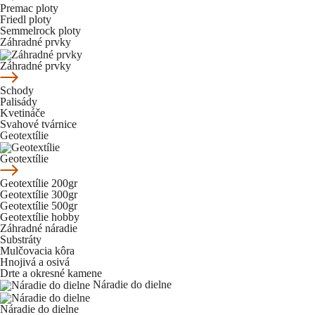
Premac ploty
Friedl ploty
Semmelrock ploty
Záhradné prvky
Záhradné prvky
Schody
Palisády
Kvetináče
Svahové tvárnice
Geotextílie
Geotextílie
Geotextílie 200gr
Geotextílie 300gr
Geotextílie 500gr
Geotextílie hobby
Záhradné náradie
Substráty
Mulčovacia kôra
Hnojivá a osivá
Drte a okresné kamene
Náradie do dielne
Náradie do dielne