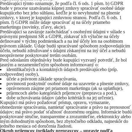
Predávajúci týmto oznamuje, že podľa čl. 6 ods. 1 písm. b) GDPR
bude v procese uzatvárania kúpnej zmluvy spracúvať osobné údaje
kupujúceho bez jeho súhlasu, keďže je to nevyhnutné na plnenie
zmluvy, v ktorej je kupujúci zmluvnou stranou. Podľa čl. 6 ods. 1
písm. f) GDPR môže údaje spracúvať aj na účely priameho
marketingu (novinky, zľavy, akcie).
Predávajúci sa zaväzuje zaobchádzať s osobnými údajmi v súlade s
právnymi predpismi SR a GDPR, získavať ich výlučne na účely
definované v týchto podmienkach a na iné účely len na osobitnom
právnom základe. Údaje budú spracúvané spôsobom zodpovedajúcim
účelu, nebudú združované s údajmi získanými na iný účel a nebudú
neoprávnene poskytované tretím osobám.
Pred odoslaním objednávky bude kupujúci vyzvaný potvrdiť, že bol
jasným a nezameniteľným spôsobom informovaný o:
identifikačných a kontaktných údajoch predávajúceho (príp.
zodpovednej osoby),
účele a právnom základe spracúvania,
povinnosti poskytnúť osobné údaje na uzavretie a plnenie zmluvy,
oprávnenom záujme pri priamom marketingu (ak sa uplatňuje),
príjemcoch alebo kategóriách príjemcov (prepravca a pod.),
dobe uchovávania údajov (alebo kritériách na jej určenie).
Kupujúci má právo požadovať prístup, opravu, vymazanie,
obmedzenie spracúvania, namietať spracúvanie a právo na prenosnosť
údajov; má právo podať sťažnosť dozornému orgánu. Informácie budú
poskytované stručne, transparentne a zrozumiteľne, elektronicky alebo
iným dohodnutým spôsobom, bez zbytočného odkladu, najneskôr do
jedného mesiaca od doručenia žiadosti.
Okruh príjemcov (príklady prepravcov – upravte podľa