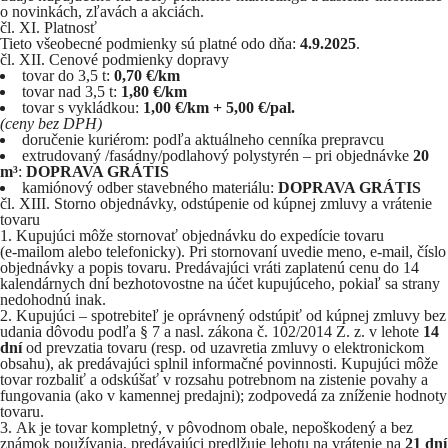
o novinkách, zľavách a akciách.
čl. XI. Platnosť
Tieto všeobecné podmienky sú platné odo dňa:
4.9.2025
.
čl. XII. Cenové podmienky dopravy
tovar do 3,5 t:
0,70 €/km
tovar nad 3,5 t:
1,80 €/km
tovar s vykládkou:
1,00 €/km + 5,00 €/pal.
(ceny bez DPH)
doručenie kuriérom: podľa aktuálneho cenníka prepravcu
extrudovaný /fasádny/podlahový polystyrén – pri objednávke
20
m³
:
DOPRAVA GRÁTIS
kamiónový odber stavebného materiálu:
DOPRAVA GRÁTIS
čl. XIII. Storno objednávky, odstúpenie od kúpnej zmluvy a vrátenie
tovaru
Kupujúci môže stornovať objednávku do expedície tovaru
(e‑mailom alebo telefonicky). Pri stornovaní uvedie meno, e‑mail, číslo
objednávky a popis tovaru. Predávajúci vráti zaplatenú cenu do 14
kalendárnych dní bezhotovostne na účet kupujúceho, pokiaľ sa strany
nedohodnú inak.
Kupujúci – spotrebiteľ je oprávnený odstúpiť od kúpnej zmluvy bez
udania dôvodu podľa § 7 a nasl. zákona č. 102/2014 Z. z. v lehote
14
dní
od prevzatia tovaru (resp. od uzavretia zmluvy o elektronickom
obsahu), ak predávajúci splnil informačné povinnosti. Kupujúci môže
tovar rozbaliť a odskúšať v rozsahu potrebnom na zistenie povahy a
fungovania (ako v kamennej predajni); zodpovedá za zníženie hodnoty
tovaru.
Ak je tovar kompletný, v pôvodnom obale, nepoškodený a bez
známok používania, predávajúci predlžuje lehotu na vrátenie na
21 dní