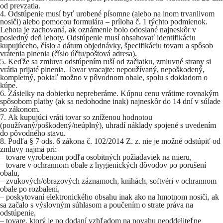
od prevzatia.
Odstúpenie musí byť urobené písomne (alebo na inom trvanlivom
nosiči) alebo pomocou formulára – príloha č. 1 týchto podmienok.
Lehota je zachovaná, ak oznámenie bolo odoslané najneskôr v
posledný deň lehoty. Odstúpenie musí obsahovať identifikáciu
kupujúceho, číslo a dátum objednávky, špecifikáciu tovaru a spôsob
vrátenia plnenia (číslo účtu/poštová adresa).
Keďže sa zmluva odstúpením ruší od začiatku, zmluvné strany si
vrátia prijaté plnenia. Tovar vracajte: nepoužívaný, nepoškodený,
kompletný, pokiaľ možno v pôvodnom obale, spolu s dokladom o
kúpe.
Zásielky na dobierku nepreberáme. Kúpnu cenu vrátime rovnakým
spôsobom platby (ak sa nedohodne inak) najneskôr do 14 dní v súlade
so zákonom.
Ak kupujúci vráti tovar so zníženou hodnotou
(používaný/poškodený/neúplný), uhradí náklady spojené s uvedením
do pôvodného stavu.
Podľa § 7 ods. 6 zákona č. 102/2014 Z. z. nie je možné odstúpiť od
zmluvy najmä pri:
– tovare vyrobenom podľa osobitných požiadaviek na mieru,
– tovare v ochrannom obale z hygienických dôvodov po porušení
obalu,
– zvukových/obrazových záznamoch, knihách, softvéri v ochrannom
obale po rozbalení,
– poskytovaní elektronického obsahu inak ako na hmotnom nosiči, ak
sa začalo s výslovným súhlasom a poučením o strate práva na
odstúpenie,
– tovare, ktorý je po dodaní vzhľadom na povahu neoddeliteľne