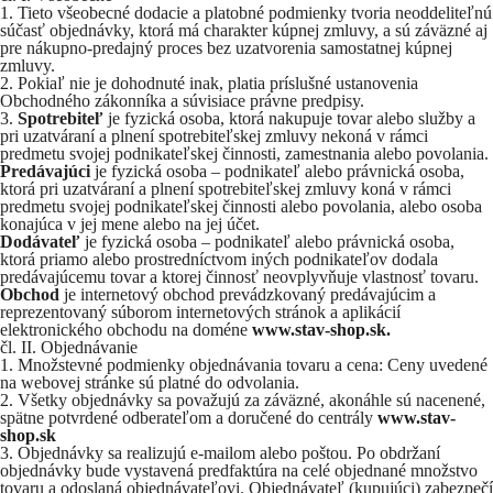
Tieto všeobecné dodacie a platobné podmienky tvoria neoddeliteľnú
súčasť objednávky, ktorá má charakter kúpnej zmluvy, a sú záväzné aj
pre nákupno‑predajný proces bez uzatvorenia samostatnej kúpnej
zmluvy.
Pokiaľ nie je dohodnuté inak, platia príslušné ustanovenia
Obchodného zákonníka a súvisiace právne predpisy.
Spotrebiteľ
je fyzická osoba, ktorá nakupuje tovar alebo služby a
pri uzatváraní a plnení spotrebiteľskej zmluvy nekoná v rámci
predmetu svojej podnikateľskej činnosti, zamestnania alebo povolania.
Predávajúci
je fyzická osoba – podnikateľ alebo právnická osoba,
ktorá pri uzatváraní a plnení spotrebiteľskej zmluvy koná v rámci
predmetu svojej podnikateľskej činnosti alebo povolania, alebo osoba
konajúca v jej mene alebo na jej účet.
Dodávateľ
je fyzická osoba – podnikateľ alebo právnická osoba,
ktorá priamo alebo prostredníctvom iných podnikateľov dodala
predávajúcemu tovar a ktorej činnosť neovplyvňuje vlastnosť tovaru.
Obchod
je internetový obchod prevádzkovaný predávajúcim a
reprezentovaný súborom internetových stránok a aplikácií
elektronického obchodu na doméne
www.stav-shop.sk
.
čl. II. Objednávanie
Množstevné podmienky objednávania tovaru a cena: Ceny uvedené
na webovej stránke sú platné do odvolania.
Všetky objednávky sa považujú za záväzné, akonáhle sú nacenené,
spätne potvrdené odberateľom a doručené do centrály
www.stav-
shop.sk
Objednávky sa realizujú e‑mailom alebo poštou. Po obdržaní
objednávky bude vystavená predfaktúra na celé objednané množstvo
tovaru a odoslaná objednávateľovi. Objednávateľ (kupujúci) zabezpečí