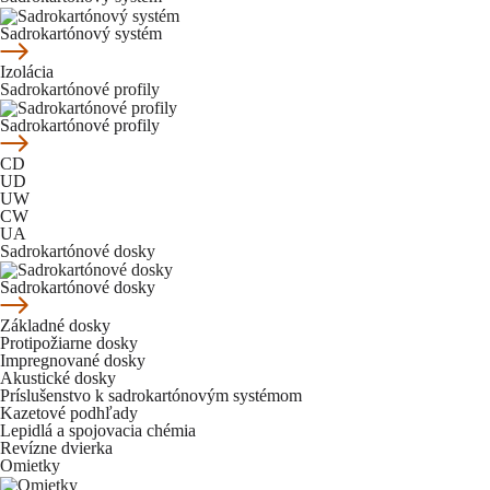
Sadrokartónový systém
Izolácia
Sadrokartónové profily
Sadrokartónové profily
CD
UD
UW
CW
UA
Sadrokartónové dosky
Sadrokartónové dosky
Základné dosky
Protipožiarne dosky
Impregnované dosky
Akustické dosky
Príslušenstvo k sadrokartónovým systémom
Kazetové podhľady
Lepidlá a spojovacia chémia
Revízne dvierka
Omietky