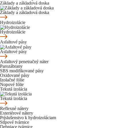
Základy a základová doska
Základy a základová doska
Hydroizolácie
Hydroizolácie
Asfaltové pásy
Asfaltové pásy
Asfaltový penetračný náter
Parozábrany
SBS modifikované pásy
Oxidované pásy
Izolačné fólie
Nopové fólie
Tekutá izolácia
Tekutá izolácia
Reflexné nátery
Exteriérové nátery
Príslušenstvo k hydroizoláciam
Stĺpové tvárnice
Debniace tvárnice