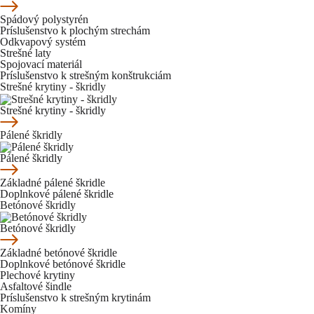
Spádový polystyrén
Príslušenstvo k plochým strechám
Odkvapový systém
Strešné laty
Spojovací materiál
Príslušenstvo k strešným konštrukciám
Strešné krytiny - škridly
Strešné krytiny - škridly
Pálené škridly
Pálené škridly
Základné pálené škridle
Doplnkové pálené škridle
Betónové škridly
Betónové škridly
Základné betónové škridle
Doplnkové betónové škridle
Plechové krytiny
Asfaltové šindle
Príslušenstvo k strešným krytinám
Komíny