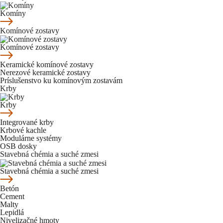
Komíny
Komínové zostavy
Komínové zostavy
Keramické komínové zostavy
Nerezové keramické zostavy
Príslušenstvo ku komínovým zostavám
Krby
Krby
Integrované krby
Krbové kachle
Modulárne systémy
OSB dosky
Stavebná chémia a suché zmesi
Stavebná chémia a suché zmesi
Betón
Cement
Malty
Lepidlá
Nivelizačné hmoty