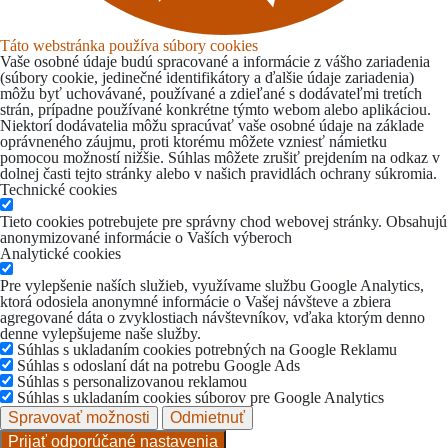
Táto webstránka používa súbory cookies
Vaše osobné údaje budú spracované a informácie z vášho zariadenia
(súbory cookie, jedinečné identifikátory a ďalšie údaje zariadenia)
môžu byť uchovávané, používané a zdieľané s dodávateľmi tretích
strán, prípadne používané konkrétne týmto webom alebo aplikáciou.
Niektorí dodávatelia môžu spracúvať vaše osobné údaje na základe
oprávneného záujmu, proti ktorému môžete vzniesť námietku
pomocou možností nižšie. Súhlas môžete zrušiť prejdením na odkaz v
dolnej časti tejto stránky alebo v našich pravidlách ochrany súkromia.
Technické cookies
Tieto cookies potrebujete pre správny chod webovej stránky. Obsahujú
anonymizované informácie o Vaších výberoch
Analytické cookies
Pre vylepšenie naších služieb, využívame službu Google Analytics,
ktorá odosiela anonymné informácie o Vašej návšteve a zbiera
agregované dáta o zvyklostiach návštevníkov, vďaka ktorým denno
denne vylepšujeme naše služby.
Súhlas s ukladaním cookies potrebných na Google Reklamu
Súhlas s odoslaní dát na potrebu Google Ads
Súhlas s personalizovanou reklamou
Súhlas s ukladaním cookies súborov pre Google Analytics
Spravovať možnosti
Odmietnuť
Prijať odporúčané nastavenia