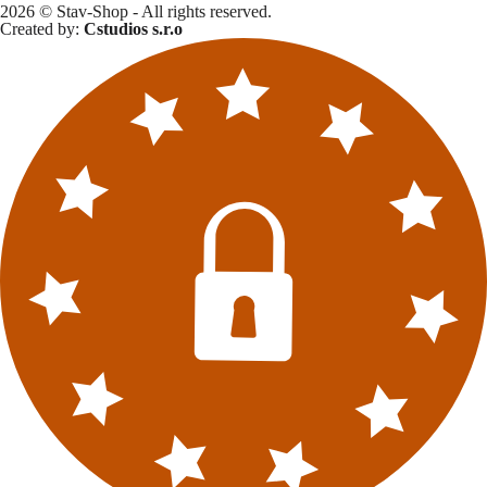
2026 © Stav-Shop - All rights reserved.
Created by:
Cstudios s.r.o