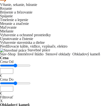
Vŕtanie, sekanie, búranie
Rezanie
Brúsenie a frézovanie
Spájanie
Tmelenie a lepenie
Meranie a značenie
Maľovanie
Miešanie
Vybavenie a ochranné prostriedky
Upratovanie a čistenie
Vybavenie staveniska a dielne
Predlžovacie káble, vidlice, vypínače, elektro
Stavebné práce
Stav-Shop
Interiérové štúdio
Stenové obklady
Obkladový kameň
Cena
Cena Od
€
Cena Do
€
Filtrovať
X
Obkladový kameň