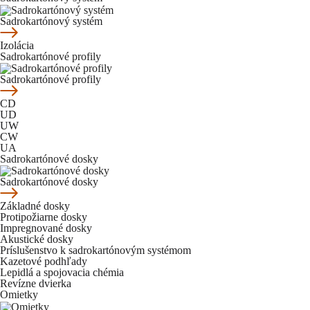
Sadrokartónový systém
Izolácia
Sadrokartónové profily
Sadrokartónové profily
CD
UD
UW
CW
UA
Sadrokartónové dosky
Sadrokartónové dosky
Základné dosky
Protipožiarne dosky
Impregnované dosky
Akustické dosky
Príslušenstvo k sadrokartónovým systémom
Kazetové podhľady
Lepidlá a spojovacia chémia
Revízne dvierka
Omietky