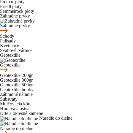
Premac ploty
Friedl ploty
Semmelrock ploty
Záhradné prvky
Záhradné prvky
Schody
Palisády
Kvetináče
Svahové tvárnice
Geotextílie
Geotextílie
Geotextílie 200gr
Geotextílie 300gr
Geotextílie 500gr
Geotextílie hobby
Záhradné náradie
Substráty
Mulčovacia kôra
Hnojivá a osivá
Drte a okresné kamene
Náradie do dielne
Náradie do dielne