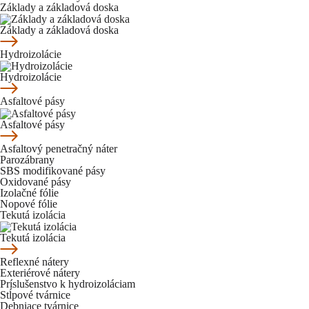
Základy a základová doska
Základy a základová doska
Hydroizolácie
Hydroizolácie
Asfaltové pásy
Asfaltové pásy
Asfaltový penetračný náter
Parozábrany
SBS modifikované pásy
Oxidované pásy
Izolačné fólie
Nopové fólie
Tekutá izolácia
Tekutá izolácia
Reflexné nátery
Exteriérové nátery
Príslušenstvo k hydroizoláciam
Stĺpové tvárnice
Debniace tvárnice