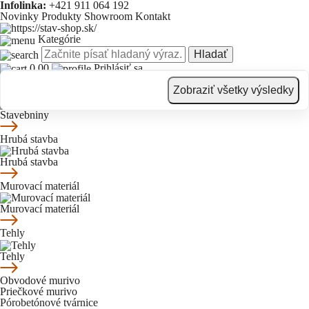
Infolinka:
+421 911 064 192
Novinky
Produkty
Showroom
Kontakt
Kategórie
Hladať
0.00
Prihlásiť sa
Novinky
Produkty
Showroom
Kontakt
Zobraziť všetky výsledky
Stavebniny
Stavebniny
Hrubá stavba
Hrubá stavba
Murovací materiál
Murovací materiál
Tehly
Tehly
Obvodové murivo
Priečkové murivo
Pórobetónové tvárnice