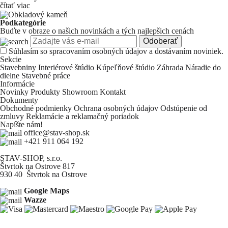
čítať viac
Podkategórie
Buďte v obraze o našich novinkách a tých najlepšich cenách
Odoberať
Súhlasím so
spracovaním osobných údajov a dostávaním noviniek.
Sekcie
Stavebniny
Interiérové štúdio
Kúpeľňové štúdio
Záhrada
Náradie do
dielne
Stavebné práce
Informácie
Novinky
Produkty
Showroom
Kontakt
Dokumenty
Obchodné podmienky
Ochrana osobných údajov
Odstúpenie od
zmluvy
Reklamácie a reklamačný poriadok
Napíšte nám!
office@stav-shop.sk
+421 911 064 192
STAV-SHOP, s.r.o.
Štvrtok na Ostrove 817
930 40 Štvrtok na Ostrove
Google Maps
Wazze