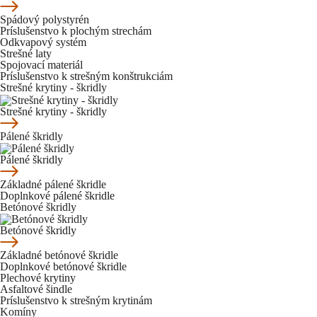
Spádový polystyrén
Príslušenstvo k plochým strechám
Odkvapový systém
Strešné laty
Spojovací materiál
Príslušenstvo k strešným konštrukciám
Strešné krytiny - škridly
Strešné krytiny - škridly
Pálené škridly
Pálené škridly
Základné pálené škridle
Doplnkové pálené škridle
Betónové škridly
Betónové škridly
Základné betónové škridle
Doplnkové betónové škridle
Plechové krytiny
Asfaltové šindle
Príslušenstvo k strešným krytinám
Komíny