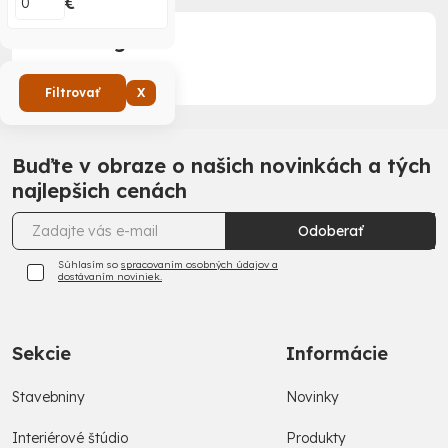
€
Podkategórie
Filtrovať
X
Buďte v obraze o našich novinkách a tých
najlepšich cenách
Odoberať
Súhlasím so
spracovaním osobných údajov a
dostávaním noviniek.
Sekcie
Informácie
Stavebniny
Novinky
Interiérové štúdio
Produkty