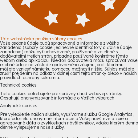
Táto webstránka používa súbory cookies
Vaše osobné údaje budú spracované a informácie z vášho
zariadenia (súbory cookie, jedinečné identifikátory a ďalšie údaje
zariadenia) môžu byť uchovávané, používané a zdieľané s
dodávateľmi tretích strán, prípadne používané konkrétne týmto
webom alebo aplikáciou. Niektorí dodávatelia môžu spracúvať vaše
osobné údaje na základe oprávneného záujmu, proti ktorému
môžete vzniesť námietku pomocou možností nižšie. Súhlas môžete
zrušiť prejdením na odkaz v dolnej časti tejto stránky alebo v našich
pravidlách ochrany súkromia.
Technické cookies
Tieto cookies potrebujete pre správny chod webovej stránky.
Obsahujú anonymizované informácie o Vaších výberoch
Analytické cookies
Pre vylepšenie naších služieb, využívame službu Google Analytics,
ktorá odosiela anonymné informácie o Vašej návšteve a zbiera
agregované dáta o zvyklostiach návštevníkov, vďaka ktorým denno
denne vylepšujeme naše služby.