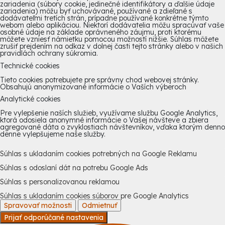
zariadenia (súbory cookie, jedinečné identifikátory a ďalšie údaje
zariadenia) môžu byť uchovávané, používané a zdieľané s
dodávateľmi tretích strán, prípadne používané konkrétne týmto
webom alebo aplikáciou. Niektorí dodávatelia môžu spracúvať vaše
osobné údaje na základe oprávneného záujmu, proti ktorému
môžete vzniesť námietku pomocou možností nižšie. Súhlas môžete
zrušiť prejdením na odkaz v dolnej časti tejto stránky alebo v našich
pravidlách ochrany súkromia.
Technické cookies
Tieto cookies potrebujete pre správny chod webovej stránky.
Obsahujú anonymizované informácie o Vaších výberoch
Analytické cookies
Pre vylepšenie naších služieb, využívame službu Google Analytics,
ktorá odosiela anonymné informácie o Vašej návšteve a zbiera
agregované dáta o zvyklostiach návštevníkov, vďaka ktorým denno
denne vylepšujeme naše služby.
Súhlas s ukladaním cookies potrebných na Google Reklamu
Súhlas s odoslaní dát na potrebu Google Ads
Súhlas s personalizovanou reklamou
Súhlas s ukladaním cookies súborov pre Google Analytics
Spravovať možnosti
Odmietnuť
Prijať odporúčané nastavenia