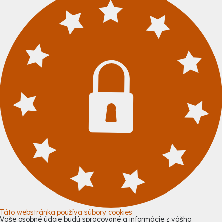
Táto webstránka používa súbory cookies
Vaše osobné údaje budú spracované a informácie z vášho