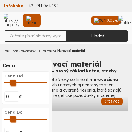
Infolinka:
+421 911 064 192
0,00 €
Hladať
Stav-Shop
Stavebniny
Hrubá stavba
Murovací materiál
Murovací materiál
Cena
Murovací materiál – pevný základ každej stavby
Cena Od
V našej ponuke nájdete široký sortiment
murovacieho
materiálu
pre výstavbu nosných aj nenosných stien.
Zabezpečujeme kvalitné a overené riešenia, ktoré spĺňajú
všetky technické aj energetické požiadavky modernej
€
výstavby.
čítať viac
Sortiment zahŕňa:
Cena Do
tehly
(keramické bloky na presné a rýchle murovanie),
pórobetónové tvárnice
(ľahké, dobre tepelne izolujúce