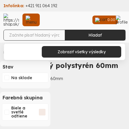
Infolinka:
+421 911 064 192
0.00
Hladať
Stav-Shop
Stavebniny
Zatepľovací systém
Podlahový polystyrén
Zobraziť všetky výsledky
Podlahový polystyrén 60mm
Podlahový polystyrén 60mm
Stav
Na sklade
Farebná skupina
Biele a
svetlé
odtiene