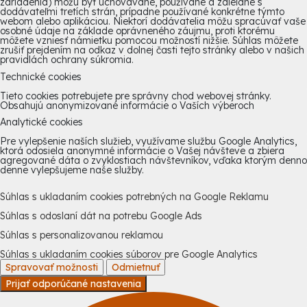
zariadenia) môžu byť uchovávané, používané a zdieľané s
dodávateľmi tretích strán, prípadne používané konkrétne týmto
webom alebo aplikáciou. Niektorí dodávatelia môžu spracúvať vaše
osobné údaje na základe oprávneného záujmu, proti ktorému
môžete vzniesť námietku pomocou možností nižšie. Súhlas môžete
zrušiť prejdením na odkaz v dolnej časti tejto stránky alebo v našich
pravidlách ochrany súkromia.
Technické cookies
Tieto cookies potrebujete pre správny chod webovej stránky.
Obsahujú anonymizované informácie o Vaších výberoch
Analytické cookies
Pre vylepšenie naších služieb, využívame službu Google Analytics,
ktorá odosiela anonymné informácie o Vašej návšteve a zbiera
agregované dáta o zvyklostiach návštevníkov, vďaka ktorým denno
denne vylepšujeme naše služby.
Súhlas s ukladaním cookies potrebných na Google Reklamu
Súhlas s odoslaní dát na potrebu Google Ads
Súhlas s personalizovanou reklamou
Súhlas s ukladaním cookies súborov pre Google Analytics
Spravovať možnosti
Odmietnuť
Prijať odporúčané nastavenia