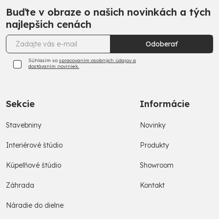
Buďte v obraze o našich novinkách a tých
najlepšich cenách
Odoberať
Súhlasím so
spracovaním osobných údajov a
dostávaním noviniek.
Sekcie
Informácie
Stavebniny
Novinky
Interiérové štúdio
Produkty
Kúpeľňové štúdio
Showroom
Záhrada
Kontakt
Náradie do dielne