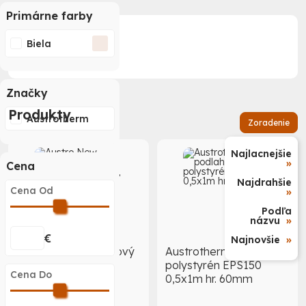
Primárne farby
Podkategórie
Biela
Značky
Produkty
Austrotherm
Zoradenie
Najlacnejšie
»
Cena
Najdrahšie
Cena Od
»
Podľa
názvu
»
€
Najnovšie
»
Austro New podlahový
Austrotherm podlahový
polystyrén EPS100,
polystyrén EPS150
Cena Do
0,5x1m hr. 60mm
0,5x1m hr. 60mm