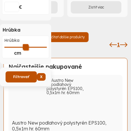
€
Zistiť viac
Zistiť viac
Hrúbka
Načítať ďalšie produkty
Hrúbka
1
cm
Najčastejšie nakupované
Filtrovať
X
Austro New podlahový polystyrén EPS100,
0,5x1m hr. 60mm