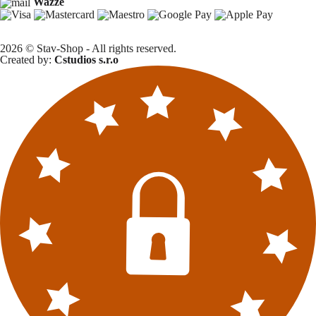
Wazze
2026 © Stav-Shop - All rights reserved.
Created by:
Cstudios s.r.o