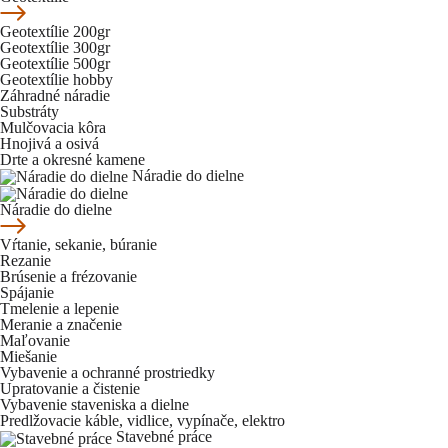
Geotextílie 200gr
Geotextílie 300gr
Geotextílie 500gr
Geotextílie hobby
Záhradné náradie
Substráty
Mulčovacia kôra
Hnojivá a osivá
Drte a okresné kamene
Náradie do dielne
Náradie do dielne
Vŕtanie, sekanie, búranie
Rezanie
Brúsenie a frézovanie
Spájanie
Tmelenie a lepenie
Meranie a značenie
Maľovanie
Miešanie
Vybavenie a ochranné prostriedky
Upratovanie a čistenie
Vybavenie staveniska a dielne
Predlžovacie káble, vidlice, vypínače, elektro
Stavebné práce