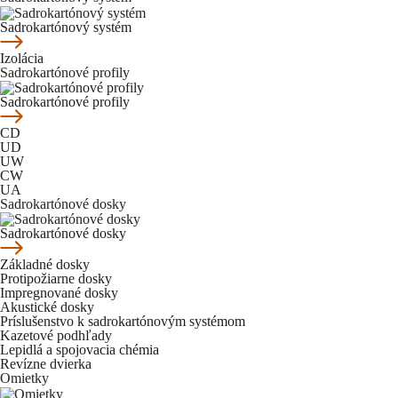
Sadrokartónový systém
Izolácia
Sadrokartónové profily
Sadrokartónové profily
CD
UD
UW
CW
UA
Sadrokartónové dosky
Sadrokartónové dosky
Základné dosky
Protipožiarne dosky
Impregnované dosky
Akustické dosky
Príslušenstvo k sadrokartónovým systémom
Kazetové podhľady
Lepidlá a spojovacia chémia
Revízne dvierka
Omietky