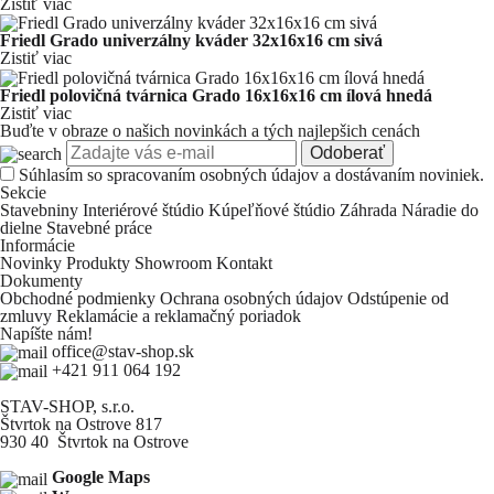
Zistiť viac
Friedl Grado univerzálny kváder 32x16x16 cm sivá
Zistiť viac
Friedl polovičná tvárnica Grado 16x16x16 cm ílová hnedá
Zistiť viac
Buďte v obraze o našich novinkách a tých najlepšich cenách
Odoberať
Súhlasím so
spracovaním osobných údajov a dostávaním noviniek.
Sekcie
Stavebniny
Interiérové štúdio
Kúpeľňové štúdio
Záhrada
Náradie do
dielne
Stavebné práce
Informácie
Novinky
Produkty
Showroom
Kontakt
Dokumenty
Obchodné podmienky
Ochrana osobných údajov
Odstúpenie od
zmluvy
Reklamácie a reklamačný poriadok
Napíšte nám!
office@stav-shop.sk
+421 911 064 192
STAV-SHOP, s.r.o.
Štvrtok na Ostrove 817
930 40 Štvrtok na Ostrove
Google Maps