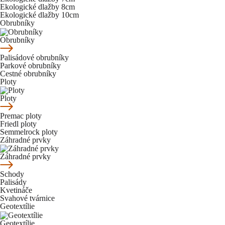
Ekologické dlažby 8cm
Ekologické dlažby 10cm
Obrubníky
Obrubníky
Palisádové obrubníky
Parkové obrubníky
Cestné obrubníky
Ploty
Ploty
Premac ploty
Friedl ploty
Semmelrock ploty
Záhradné prvky
Záhradné prvky
Schody
Palisády
Kvetináče
Svahové tvárnice
Geotextílie
Geotextílie