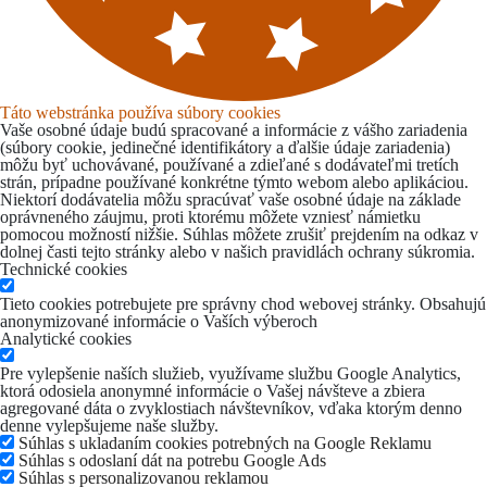
Táto webstránka používa súbory cookies
Vaše osobné údaje budú spracované a informácie z vášho zariadenia
(súbory cookie, jedinečné identifikátory a ďalšie údaje zariadenia)
môžu byť uchovávané, používané a zdieľané s dodávateľmi tretích
strán, prípadne používané konkrétne týmto webom alebo aplikáciou.
Niektorí dodávatelia môžu spracúvať vaše osobné údaje na základe
oprávneného záujmu, proti ktorému môžete vzniesť námietku
pomocou možností nižšie. Súhlas môžete zrušiť prejdením na odkaz v
dolnej časti tejto stránky alebo v našich pravidlách ochrany súkromia.
Technické cookies
Tieto cookies potrebujete pre správny chod webovej stránky. Obsahujú
anonymizované informácie o Vaších výberoch
Analytické cookies
Pre vylepšenie naších služieb, využívame službu Google Analytics,
ktorá odosiela anonymné informácie o Vašej návšteve a zbiera
agregované dáta o zvyklostiach návštevníkov, vďaka ktorým denno
denne vylepšujeme naše služby.
Súhlas s ukladaním cookies potrebných na Google Reklamu
Súhlas s odoslaní dát na potrebu Google Ads
Súhlas s personalizovanou reklamou