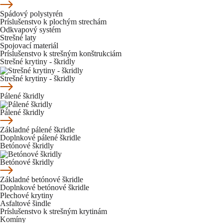
Spádový polystyrén
Príslušenstvo k plochým strechám
Odkvapový systém
Strešné laty
Spojovací materiál
Príslušenstvo k strešným konštrukciám
Strešné krytiny - škridly
Strešné krytiny - škridly
Pálené škridly
Pálené škridly
Základné pálené škridle
Doplnkové pálené škridle
Betónové škridly
Betónové škridly
Základné betónové škridle
Doplnkové betónové škridle
Plechové krytiny
Asfaltové šindle
Príslušenstvo k strešným krytinám
Komíny