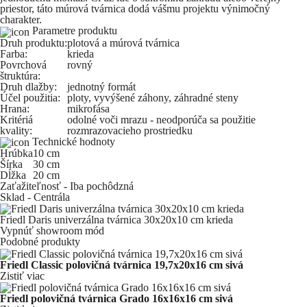
priestor, táto múrová tvárnica dodá vášmu projektu výnimočný
charakter.
Parametre produktu
Druh produktu:
plotová a múrová tvárnica
Farba:
krieda
Povrchová
rovný
štruktúra:
Druh dlažby:
jednotný formát
Účel použitia:
ploty, vyvýšené záhony, záhradné steny
Hrana:
mikrofása
Kritériá
odolné voči mrazu - neodporúča sa použitie
kvality:
rozmrazovacieho prostriedku
Technické hodnoty
Hrúbka
10 cm
Šírka
30 cm
Dĺžka
20 cm
Zaťažiteľnosť - Iba pochôdzná
Sklad - Centrála
Friedl Daris univerzálna tvárnica 30x20x10 cm krieda
Vypnúť showroom mód
Podobné produkty
Friedl Classic polovičná tvárnica 19,7x20x16 cm sivá
Zistiť viac
Friedl polovičná tvárnica Grado 16x16x16 cm sivá