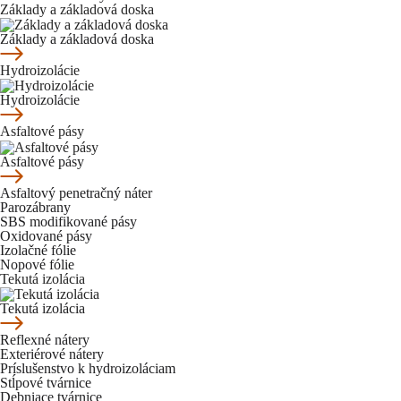
Základy a základová doska
Základy a základová doska
Hydroizolácie
Hydroizolácie
Asfaltové pásy
Asfaltové pásy
Asfaltový penetračný náter
Parozábrany
SBS modifikované pásy
Oxidované pásy
Izolačné fólie
Nopové fólie
Tekutá izolácia
Tekutá izolácia
Reflexné nátery
Exteriérové nátery
Príslušenstvo k hydroizoláciam
Stĺpové tvárnice
Debniace tvárnice