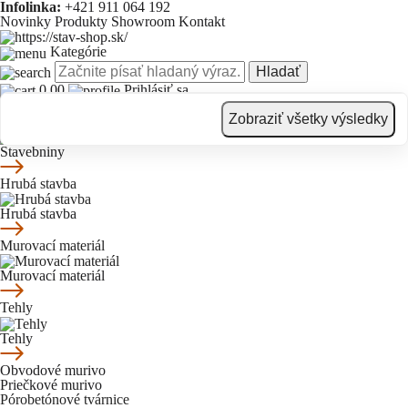
Infolinka:
+421 911 064 192
Novinky
Produkty
Showroom
Kontakt
Kategórie
Hladať
0.00
Prihlásiť sa
Novinky
Produkty
Showroom
Kontakt
Zobraziť všetky výsledky
Stavebniny
Stavebniny
Hrubá stavba
Hrubá stavba
Murovací materiál
Murovací materiál
Tehly
Tehly
Obvodové murivo
Priečkové murivo
Pórobetónové tvárnice