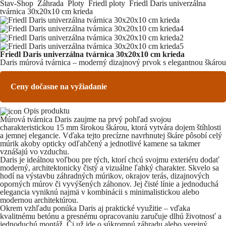
Stav-Shop
Záhrada
Ploty
Friedl ploty
Friedl Daris univerzálna
tvárnica 30x20x10 cm krieda
Friedl Daris univerzálna tvárnica 30x20x10 cm krieda
Daris múrová tvárnica – moderný dizajnový prvok s elegantnou škárou
Ceny dočasne na vyžiadanie
Opis produktu
Múrová tvárnica Daris zaujme na prvý pohľad svojou
charakteristickou 15 mm širokou škárou, ktorá vytvára dojem štíhlosti
a jemnej elegancie. Vďaka tejto precízne navrhnutej škáre pôsobí celý
múrik akoby opticky odľahčený a jednotlivé kamene sa takmer
vznášajú vo vzduchu.
Daris je ideálnou voľbou pre tých, ktorí chcú svojmu exteriéru dodať
moderný, architektonicky čistý a vizuálne ľahký charakter. Skvelo sa
hodí na výstavbu záhradných múrikov, okrajov terás, dizajnových
oporných múrov či vyvýšených záhonov. Jej čisté línie a jednoduchá
elegancia vyniknú najmä v kombinácii s minimalistickou alebo
modernou architektúrou.
Okrem vzhľadu ponúka Daris aj praktické využitie – vďaka
kvalitnému betónu a presnému opracovaniu zaručuje dlhú životnosť a
jednoduchú montáž. Či už ide o súkromnú záhradu alebo verejný