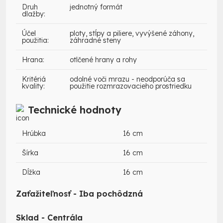
Druh
jednotný formát
dlažby:
Účel
ploty, stĺpy a piliere, vyvýšené záhony,
použitia:
záhradné steny
Hrana:
otlčené hrany a rohy
Kritériá
odolné voči mrazu - neodporúča sa
kvality:
použitie rozmrazovacieho prostriedku
Technické hodnoty
Hrúbka
16 cm
Šírka
16 cm
Dĺžka
16 cm
Zaťažiteľnosť - Iba pochôdzná
Sklad - Centrála