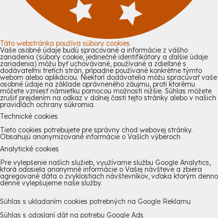
Táto webstránka používa súbory cookies
Vaše osobné údaje budú spracované a informácie z vášho
zariadenia (súbory cookie, jedinečné identifikátory a ďalšie údaje
zariadenia) môžu byť uchovávané, používané a zdieľané s
dodávateľmi tretích strán, prípadne používané konkrétne týmto
webom alebo aplikáciou. Niektorí dodávatelia môžu spracúvať vaše
osobné údaje na základe oprávneného záujmu, proti ktorému
môžete vzniesť námietku pomocou možností nižšie. Súhlas môžete
zrušiť prejdením na odkaz v dolnej časti tejto stránky alebo v našich
pravidlách ochrany súkromia.
Technické cookies
Tieto cookies potrebujete pre správny chod webovej stránky.
Obsahujú anonymizované informácie o Vaších výberoch
Analytické cookies
Pre vylepšenie naších služieb, využívame službu Google Analytics,
ktorá odosiela anonymné informácie o Vašej návšteve a zbiera
agregované dáta o zvyklostiach návštevníkov, vďaka ktorým denno
denne vylepšujeme naše služby.
Súhlas s ukladaním cookies potrebných na Google Reklamu
Súhlas s odoslaní dát na potrebu Google Ads