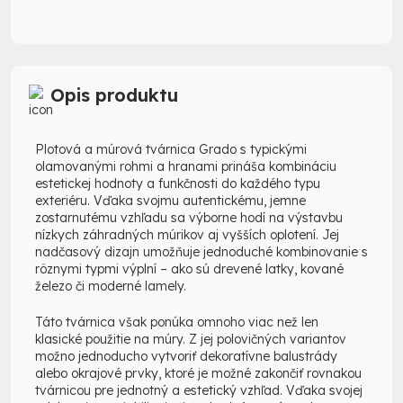
Opis produktu
Plotová a múrová tvárnica Grado s typickými
olamovanými rohmi a hranami prináša kombináciu
estetickej hodnoty a funkčnosti do každého typu
exteriéru. Vďaka svojmu autentickému, jemne
zostarnutému vzhľadu sa výborne hodí na výstavbu
nízkych záhradných múrikov aj vyšších oplotení. Jej
nadčasový dizajn umožňuje jednoduché kombinovanie s
rôznymi typmi výplní – ako sú drevené latky, kované
železo či moderné lamely.
Táto tvárnica však ponúka omnoho viac než len
klasické použitie na múry. Z jej polovičných variantov
možno jednoducho vytvoriť dekoratívne balustrády
alebo okrajové prvky, ktoré je možné zakončiť rovnakou
tvárnicou pre jednotný a estetický vzhľad. Vďaka svojej