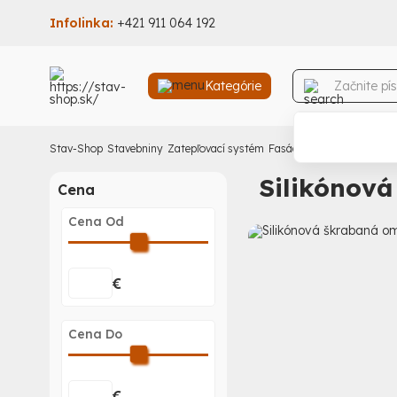
Infolinka:
+421 911 064 192
Kategórie
Stav-Shop
Stavebniny
Zatepľovací systém
Fasádne omietky
Škraba
Silikónov
Cena
Cena Od
€
Cena Do
€