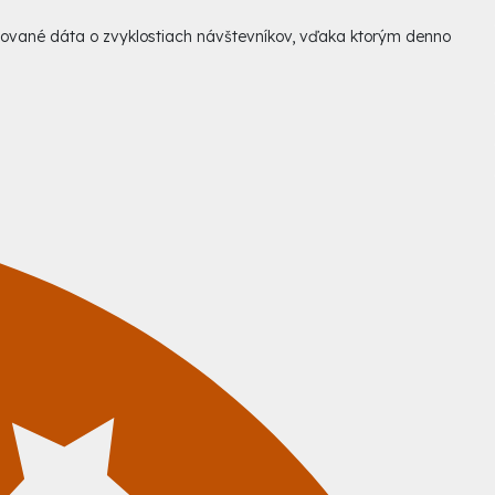
egované dáta o zvyklostiach návštevníkov, vďaka ktorým denno