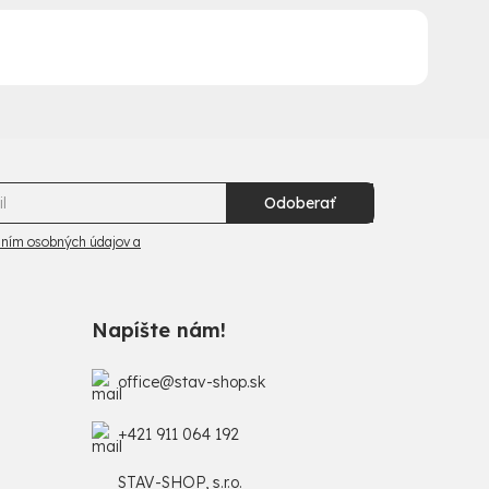
Odoberať
ním osobných údajov a
Napíšte nám!
office@stav-shop.sk
+421 911 064 192
STAV-SHOP, s.r.o.