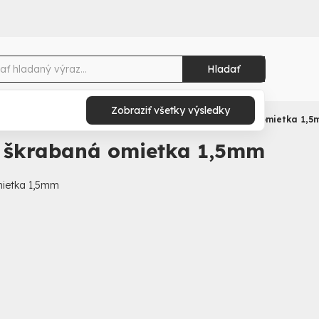
Hladať
Zobraziť všetky výsledky
né omietky
Silikónové škrabané omietky
Silikónová škrabaná omietka 1,5
á škrabaná omietka 1,5mm