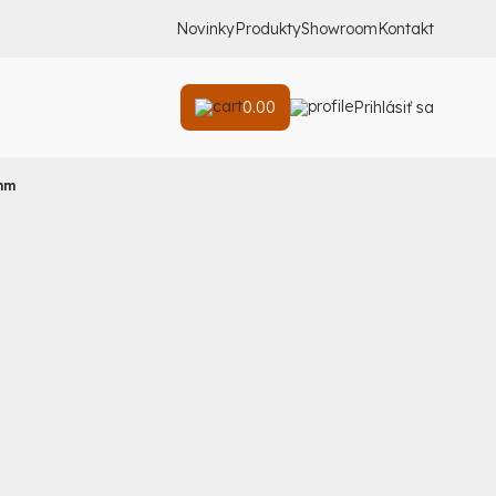
Novinky
Produkty
Showroom
Kontakt
0.00
Prihlásiť sa
mm