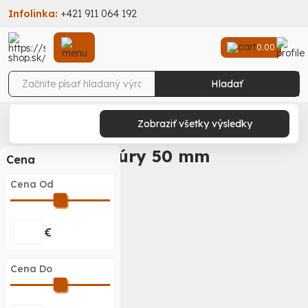
Infolinka:
+421 911 064 192
0.00
Hladať
Stav-Shop
Stavebniny
Základy a základová doska
Kanalizačný systém
Zobraziť všetky výsledky
Kanalizačné rúry
Priemer 50 mm
Rúry 50 mm
Rúry 50 mm
Cena
Cena Od
€
Cena Do