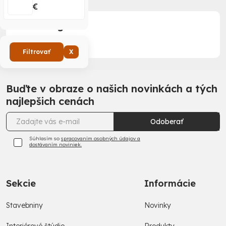
€
Podkategórie
Filtrovať
X
Buďte v obraze o našich novinkách a tých
najlepšich cenách
Odoberať
Súhlasím so
spracovaním osobných údajov a
dostávaním noviniek.
Sekcie
Informácie
Stavebniny
Novinky