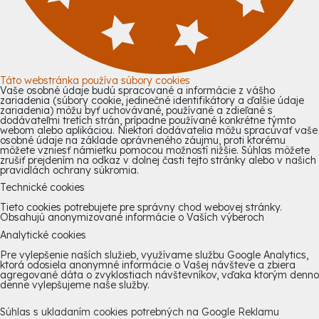
Táto webstránka používa súbory cookies
Vaše osobné údaje budú spracované a informácie z vášho
zariadenia (súbory cookie, jedinečné identifikátory a ďalšie údaje
zariadenia) môžu byť uchovávané, používané a zdieľané s
dodávateľmi tretích strán, prípadne používané konkrétne týmto
webom alebo aplikáciou. Niektorí dodávatelia môžu spracúvať vaše
osobné údaje na základe oprávneného záujmu, proti ktorému
môžete vzniesť námietku pomocou možností nižšie. Súhlas môžete
zrušiť prejdením na odkaz v dolnej časti tejto stránky alebo v našich
pravidlách ochrany súkromia.
Technické cookies
Tieto cookies potrebujete pre správny chod webovej stránky.
Obsahujú anonymizované informácie o Vaších výberoch
Analytické cookies
Pre vylepšenie naších služieb, využívame službu Google Analytics,
ktorá odosiela anonymné informácie o Vašej návšteve a zbiera
agregované dáta o zvyklostiach návštevníkov, vďaka ktorým denno
denne vylepšujeme naše služby.
Súhlas s ukladaním cookies potrebných na Google Reklamu