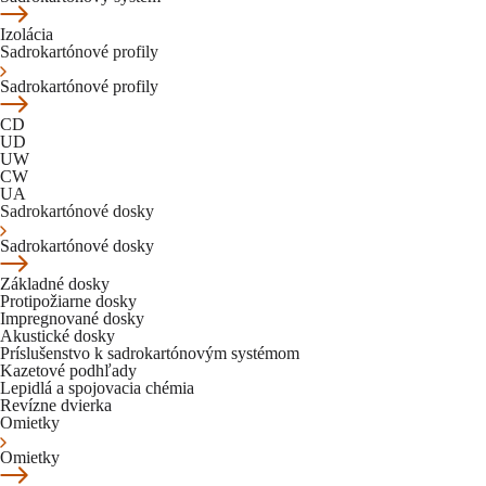
Izolácia
Sadrokartónové profily
Sadrokartónové profily
CD
UD
UW
CW
UA
Sadrokartónové dosky
Sadrokartónové dosky
Základné dosky
Protipožiarne dosky
Impregnované dosky
Akustické dosky
Príslušenstvo k sadrokartónovým systémom
Kazetové podhľady
Lepidlá a spojovacia chémia
Revízne dvierka
Omietky
Omietky