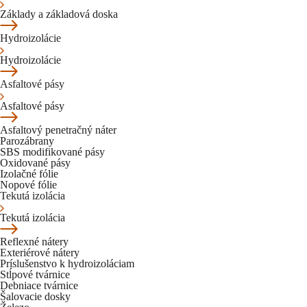
Základy a základová doska
Hydroizolácie
Hydroizolácie
Asfaltové pásy
Asfaltové pásy
Asfaltový penetračný náter
Parozábrany
SBS modifikované pásy
Oxidované pásy
Izolačné fólie
Nopové fólie
Tekutá izolácia
Tekutá izolácia
Reflexné nátery
Exteriérové nátery
Príslušenstvo k hydroizoláciam
Stĺpové tvárnice
Debniace tvárnice
Šalovacie dosky