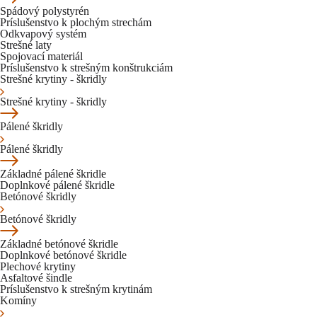
Spádový polystyrén
Príslušenstvo k plochým strechám
Odkvapový systém
Strešné laty
Spojovací materiál
Príslušenstvo k strešným konštrukciám
Strešné krytiny - škridly
Strešné krytiny - škridly
Pálené škridly
Pálené škridly
Základné pálené škridle
Doplnkové pálené škridle
Betónové škridly
Betónové škridly
Základné betónové škridle
Doplnkové betónové škridle
Plechové krytiny
Asfaltové šindle
Príslušenstvo k strešným krytinám
Komíny