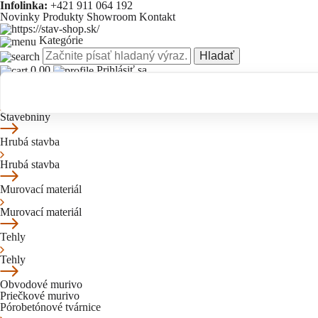
Infolinka:
+421 911 064 192
Novinky
Produkty
Showroom
Kontakt
Kategórie
Hladať
0.00
Prihlásiť sa
Novinky
Produkty
Showroom
Kontakt
Stavebniny
Stavebniny
Hrubá stavba
Hrubá stavba
Murovací materiál
Murovací materiál
Tehly
Tehly
Obvodové murivo
Priečkové murivo
Pórobetónové tvárnice