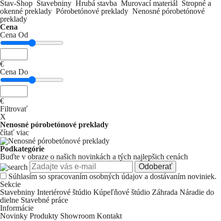
Stav-Shop
Stavebniny
Hrubá stavba
Murovací materiál
Stropné a
okenné preklady
Pórobetónové preklady
Nenosné pórobetónové
preklady
Cena
Cena Od
€
Cena Do
€
Filtrovať
X
Nenosné pórobetónové preklady
čítať viac
Podkategórie
Buďte v obraze o našich novinkách a tých najlepšich cenách
Odoberať
Súhlasím so
spracovaním osobných údajov a dostávaním noviniek.
Sekcie
Stavebniny
Interiérové štúdio
Kúpeľňové štúdio
Záhrada
Náradie do
dielne
Stavebné práce
Informácie
Novinky
Produkty
Showroom
Kontakt