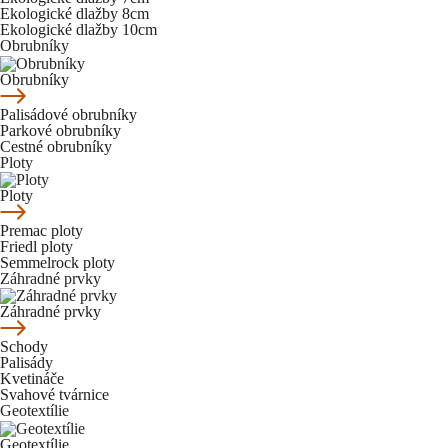
Ekologické dlažby 8cm
Ekologické dlažby 10cm
Obrubníky
Obrubníky
Palisádové obrubníky
Parkové obrubníky
Cestné obrubníky
Ploty
Ploty
Premac ploty
Friedl ploty
Semmelrock ploty
Záhradné prvky
Záhradné prvky
Schody
Palisády
Kvetináče
Svahové tvárnice
Geotextílie
Geotextílie