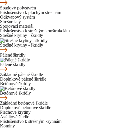
Spádový polystyrén
Príslušenstvo k plochým strechám
Odkvapový systém
Strešné laty
Spojovací materiál
Príslušenstvo k strešným konštrukciám
Strešné krytiny - škridly
Strešné krytiny - škridly
Pálené škridly
Pálené škridly
Základné pálené škridle
Doplnkové pálené škridle
Betónové škridly
Betónové škridly
Základné betónové škridle
Doplnkové betónové škridle
Plechové krytiny
Asfaltové šindle
Príslušenstvo k strešným krytinám
Komíny