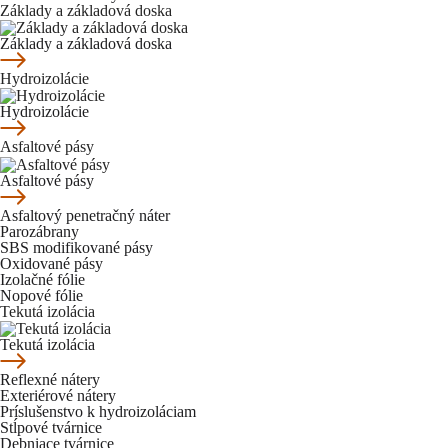
Základy a základová doska
Základy a základová doska
Hydroizolácie
Hydroizolácie
Asfaltové pásy
Asfaltové pásy
Asfaltový penetračný náter
Parozábrany
SBS modifikované pásy
Oxidované pásy
Izolačné fólie
Nopové fólie
Tekutá izolácia
Tekutá izolácia
Reflexné nátery
Exteriérové nátery
Príslušenstvo k hydroizoláciam
Stĺpové tvárnice
Debniace tvárnice