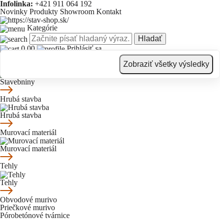
Infolinka:
+421 911 064 192
Novinky
Produkty
Showroom
Kontakt
Kategórie
Hladať
0.00
Prihlásiť sa
Novinky
Produkty
Showroom
Kontakt
Zobraziť všetky výsledky
Stavebniny
Stavebniny
Hrubá stavba
Hrubá stavba
Murovací materiál
Murovací materiál
Tehly
Tehly
Obvodové murivo
Priečkové murivo
Pórobetónové tvárnice