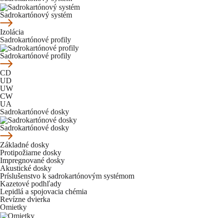
Sadrokartónový systém
Izolácia
Sadrokartónové profily
Sadrokartónové profily
CD
UD
UW
CW
UA
Sadrokartónové dosky
Sadrokartónové dosky
Základné dosky
Protipožiarne dosky
Impregnované dosky
Akustické dosky
Príslušenstvo k sadrokartónovým systémom
Kazetové podhľady
Lepidlá a spojovacia chémia
Revízne dvierka
Omietky