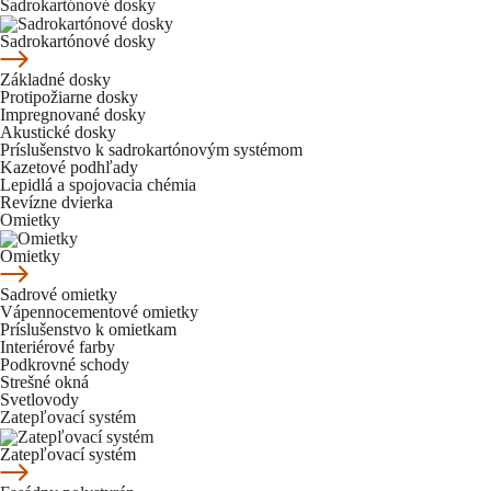
Sadrokartónové dosky
Sadrokartónové dosky
Základné dosky
Protipožiarne dosky
Impregnované dosky
Akustické dosky
Príslušenstvo k sadrokartónovým systémom
Kazetové podhľady
Lepidlá a spojovacia chémia
Revízne dvierka
Omietky
Omietky
Sadrové omietky
Vápennocementové omietky
Príslušenstvo k omietkam
Interiérové farby
Podkrovné schody
Strešné okná
Svetlovody
Zatepľovací systém
Zatepľovací systém