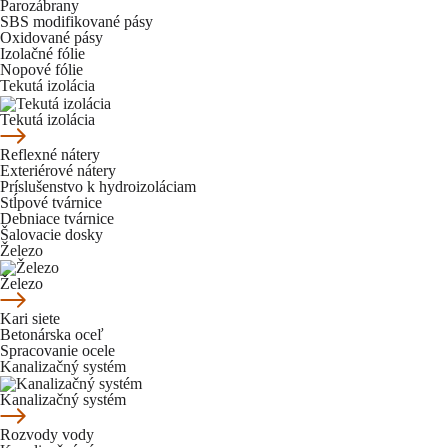
Parozábrany
SBS modifikované pásy
Oxidované pásy
Izolačné fólie
Nopové fólie
Tekutá izolácia
Tekutá izolácia
Reflexné nátery
Exteriérové nátery
Príslušenstvo k hydroizoláciam
Stĺpové tvárnice
Debniace tvárnice
Šalovacie dosky
Železo
Železo
Kari siete
Betonárska oceľ
Spracovanie ocele
Kanalizačný systém
Kanalizačný systém
Rozvody vody