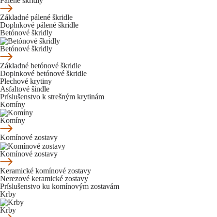
Pálené škridly
Základné pálené škridle
Doplnkové pálené škridle
Betónové škridly
Betónové škridly
Základné betónové škridle
Doplnkové betónové škridle
Plechové krytiny
Asfaltové šindle
Príslušenstvo k strešným krytinám
Komíny
Komíny
Komínové zostavy
Komínové zostavy
Keramické komínové zostavy
Nerezové keramické zostavy
Príslušenstvo ku komínovým zostavám
Krby
Krby