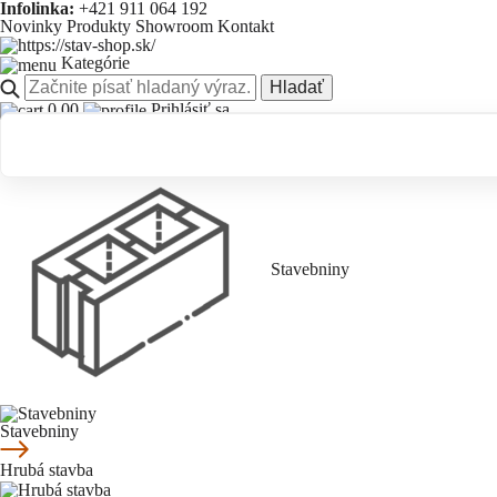
Infolinka:
+421 911 064 192
Novinky
Produkty
Showroom
Kontakt
Kategórie
Hladať
0.00
Prihlásiť sa
Novinky
Produkty
Showroom
Kontakt
Stavebniny
Stavebniny
Hrubá stavba