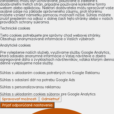
zariadenia) môžu byť uchovávané, používané a zdieľané s
dodávateľmi tretích strán, prípadne používané konkrétne týmto
webom alebo aplikáciou. Niektorí dodávatelia môžu spracúvať vaše
osobné údaje na základe oprávneného záujmu, proti ktorému
môžete vzniesť námietku pomocou možností nižšie. Súhlas môžete
zrušiť prejdením na odkaz v dolnej časti tejto stránky alebo v našich
pravidlách ochrany súkromia.
Technické cookies
Tieto cookies potrebujete pre správny chod webovej stránky.
Obsahujú anonymizované informácie o Vaších výberoch
Analytické cookies
Pre vylepšenie naších služieb, využívame službu Google Analytics,
ktorá odosiela anonymné informácie o Vašej návšteve a zbiera
agregované dáta o zvyklostiach návštevníkov, vďaka ktorým denno
denne vylepšujeme naše služby.
Súhlas s ukladaním cookies potrebných na Google Reklamu
Súhlas s odoslaní dát na potrebu Google Ads
Súhlas s personalizovanou reklamou
Súhlas s ukladaním cookies súborov pre Google Analytics
Spravovať možnosti
Odmietnuť
Prijať odporúčané nastavenia