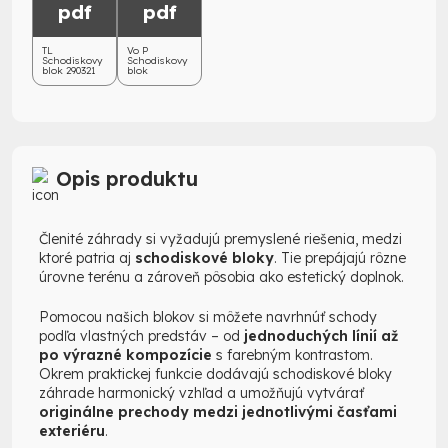
pdf
pdf
TL
Vo P
Schodiskovy
Schodiskovy
blok 290321
blok
Opis produktu
Členité záhrady si vyžadujú premyslené riešenia, medzi
ktoré patria aj
schodiskové bloky
. Tie prepájajú rôzne
úrovne terénu a zároveň pôsobia ako estetický doplnok.
Pomocou našich blokov si môžete navrhnúť schody
podľa vlastných predstáv – od
jednoduchých línií až
po výrazné kompozície
s farebným kontrastom.
Okrem praktickej funkcie dodávajú schodiskové bloky
záhrade harmonický vzhľad a umožňujú vytvárať
originálne prechody medzi jednotlivými časťami
exteriéru
.