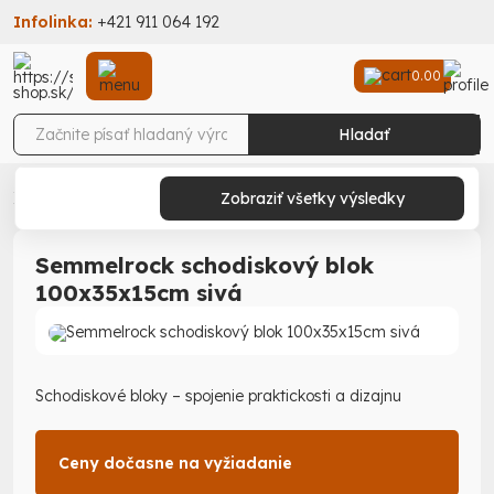
Infolinka:
+421 911 064 192
0.00
Hladať
Stav-Shop
Záhrada
Záhradné prvky
Schody
Zobraziť všetky výsledky
Semmelrock schodiskový blok 100x35x15cm sivá
Semmelrock schodiskový blok
100x35x15cm sivá
Schodiskové bloky – spojenie praktickosti a dizajnu
Ceny dočasne na vyžiadanie