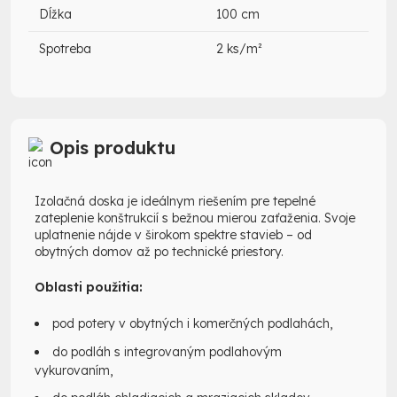
Dĺžka
100 cm
Spotreba
2 ks/m²
Opis produktu
Izolačná doska je ideálnym riešením pre tepelné
zateplenie konštrukcií s bežnou mierou zaťaženia. Svoje
uplatnenie nájde v širokom spektre stavieb – od
obytných domov až po technické priestory.
Oblasti použitia:
pod potery v obytných i komerčných podlahách,
do podláh s integrovaným podlahovým
vykurovaním,