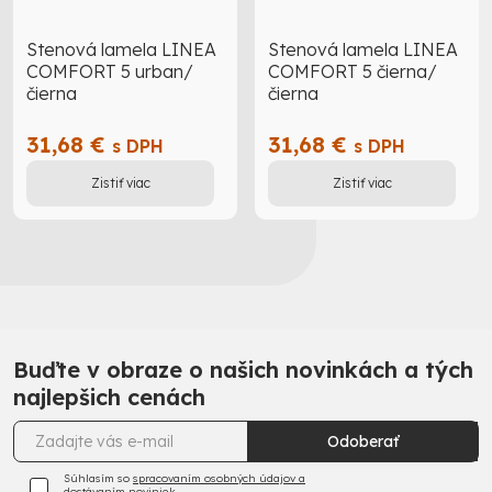
Stenová lamela LINEA
Stenová lamela LINEA
COMFORT 5 urban/
COMFORT 5 čierna/
čierna
čierna
31,68 €
31,68 €
s DPH
s DPH
Zistiť viac
Zistiť viac
Buďte v obraze o našich novinkách a tých
najlepšich cenách
Odoberať
Súhlasím so
spracovaním osobných údajov a
dostávaním noviniek.