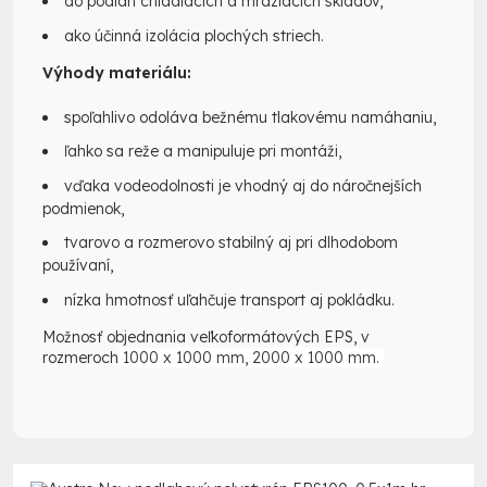
do podláh chladiacich a mraziacich skladov,
ako účinná izolácia plochých striech.
Výhody materiálu:
spoľahlivo odoláva bežnému tlakovému namáhaniu,
ľahko sa reže a manipuluje pri montáži,
vďaka vodeodolnosti je vhodný aj do náročnejších
podmienok,
tvarovo a rozmerovo stabilný aj pri dlhodobom
používaní,
nízka hmotnosť uľahčuje transport aj pokládku.
Možnosť objednania veľkoformátových EPS, v
rozmeroch
1000 x 1000 mm, 2000 x 1000 mm.