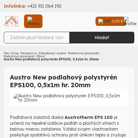
Infolinka:
+421 911 064 192
0,00 €
Hladať
Stav-Shop
Stavebniny
Zatepľovací systém
Podlahový polystyrén
Podlahový polystyrén 20mm
Austro New podlahový polystyrén EPS100, 0,5x1m hr. 20mm
Austro New podlahový polystyrén
EPS100, 0,5x1m hr. 20mm
Podlahová izolačná doska
Austrotherm EPS 100
je
určená na tepelné izolácie podláh a plochých striech s
bežnou mierou zaťaženia. Vďaka svojim vlastnostiam
poskytuje spoľahlivú ochranu proti únikom tepla a zvyšuje