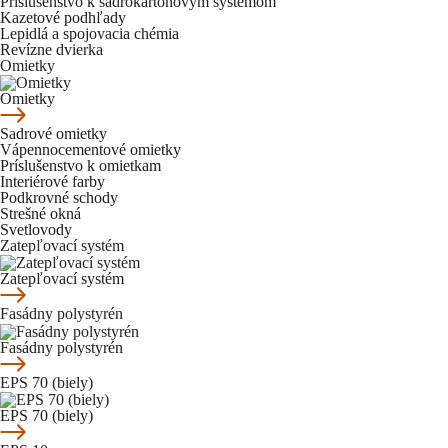
Príslušenstvo k sadrokartónovým systémom
Kazetové podhľady
Lepidlá a spojovacia chémia
Revízne dvierka
Omietky
Omietky
Sadrové omietky
Vápennocementové omietky
Príslušenstvo k omietkam
Interiérové farby
Podkrovné schody
Strešné okná
Svetlovody
Zatepľovací systém
Zatepľovací systém
Fasádny polystyrén
Fasádny polystyrén
EPS 70 (biely)
EPS 70 (biely)