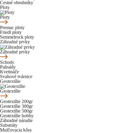
Cestné obrubníky
Ploty
Ploty
Premac ploty
Friedl ploty
Semmelrock ploty
Záhradné prvky
Záhradné prvky
Schody
Palisády
Kvetináče
Svahové tvárnice
Geotextílie
Geotextílie
Geotextílie 200gr
Geotextílie 300gr
Geotextílie 500gr
Geotextílie hobby
Záhradné náradie
Substráty
Mulčovacia kôra