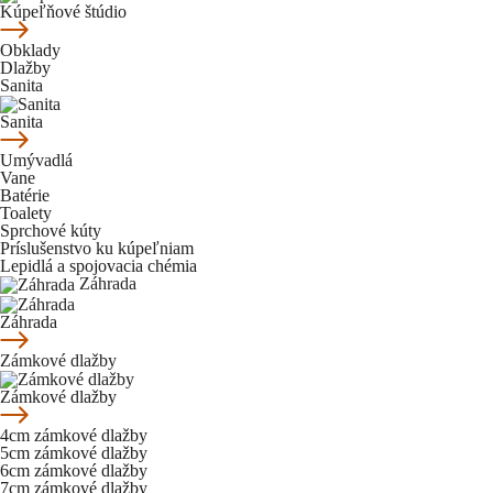
Kúpeľňové štúdio
Obklady
Dlažby
Sanita
Sanita
Umývadlá
Vane
Batérie
Toalety
Sprchové kúty
Príslušenstvo ku kúpeľniam
Lepidlá a spojovacia chémia
Záhrada
Záhrada
Zámkové dlažby
Zámkové dlažby
4cm zámkové dlažby
5cm zámkové dlažby
6cm zámkové dlažby
7cm zámkové dlažby