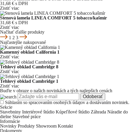
31,68 €
s DPH
Zistiť viac
Stenová lamela LINEA COMFORT 5 tobacco/kašmír
31,68 €
s DPH
Zistiť viac
Načítať ďalšie produkty
1
2
3
Najčastejšie nakupované
Kamenný obklad California 1
Zistiť viac
Tehlový obklad Cambridge 8
Zistiť viac
Tehlový obklad Cambridge 1
Zistiť viac
Buďte v obraze o našich novinkách a tých najlepšich cenách
Odoberať
Súhlasím so
spracovaním osobných údajov a dostávaním noviniek.
Sekcie
Stavebniny
Interiérové štúdio
Kúpeľňové štúdio
Záhrada
Náradie do
dielne
Stavebné práce
Informácie
Novinky
Produkty
Showroom
Kontakt
Dokumenty