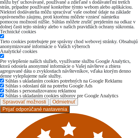
môžu byť uchovávané, používané a zdieľané s dodávateľmi tretích
strán, prípadne používané konkrétne týmto webom alebo aplikáciou.
Niektorí dodávatelia môžu spracúvať vaše osobné údaje na základe
oprávneného záujmu, proti ktorému môžete vzniesť námietku
pomocou možností nižšie. Súhlas môžete zrušiť prejdením na odkaz v
dolnej časti tejto stránky alebo v našich pravidlách ochrany súkromia.
Technické cookies
Tieto cookies potrebujete pre správny chod webovej stránky. Obsahujú
anonymizované informácie o Vaších výberoch
Analytické cookies
Pre vylepšenie naších služieb, využívame službu Google Analytics,
ktorá odosiela anonymné informácie o Vašej návšteve a zbiera
agregované dáta o zvyklostiach návštevníkov, vďaka ktorým denno
denne vylepšujeme naše služby.
Súhlas s ukladaním cookies potrebných na Google Reklamu
Súhlas s odoslaní dát na potrebu Google Ads
Súhlas s personalizovanou reklamou
Súhlas s ukladaním cookies súborov pre Google Analytics
Spravovať možnosti
Odmietnuť
Prijať odporúčané nastavenia