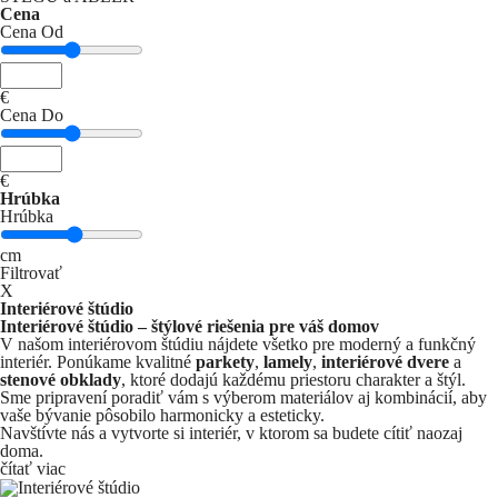
Cena
Cena Od
€
Cena Do
€
Hrúbka
Hrúbka
cm
Filtrovať
X
Interiérové štúdio
Interiérové štúdio – štýlové riešenia pre váš domov
V našom interiérovom štúdiu nájdete všetko pre moderný a funkčný
interiér. Ponúkame kvalitné
parkety
,
lamely
,
interiérové dvere
a
stenové obklady
, ktoré dodajú každému priestoru charakter a štýl.
Sme pripravení poradiť vám s výberom materiálov aj kombinácií, aby
vaše bývanie pôsobilo harmonicky a esteticky.
Navštívte nás a vytvorte si interiér, v ktorom sa budete cítiť naozaj
doma.
čítať viac