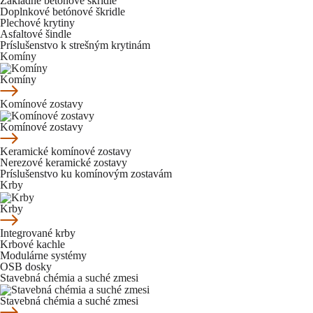
Základné betónové škridle
Doplnkové betónové škridle
Plechové krytiny
Asfaltové šindle
Príslušenstvo k strešným krytinám
Komíny
Komíny
Komínové zostavy
Komínové zostavy
Keramické komínové zostavy
Nerezové keramické zostavy
Príslušenstvo ku komínovým zostavám
Krby
Krby
Integrované krby
Krbové kachle
Modulárne systémy
OSB dosky
Stavebná chémia a suché zmesi
Stavebná chémia a suché zmesi