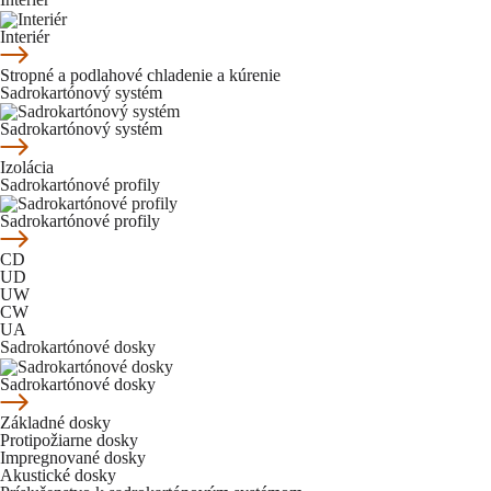
Interiér
Stropné a podlahové chladenie a kúrenie
Sadrokartónový systém
Sadrokartónový systém
Izolácia
Sadrokartónové profily
Sadrokartónové profily
CD
UD
UW
CW
UA
Sadrokartónové dosky
Sadrokartónové dosky
Základné dosky
Protipožiarne dosky
Impregnované dosky
Akustické dosky