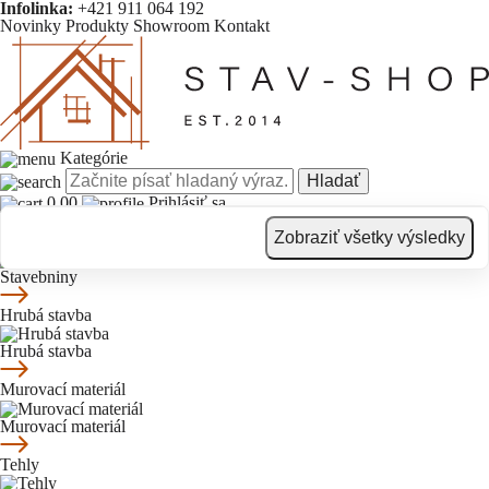
Infolinka:
+421 911 064 192
Novinky
Produkty
Showroom
Kontakt
Kategórie
Hladať
0.00
Prihlásiť sa
Novinky
Produkty
Showroom
Kontakt
Zobraziť všetky výsledky
Stavebniny
Stavebniny
Hrubá stavba
Hrubá stavba
Murovací materiál
Murovací materiál
Tehly