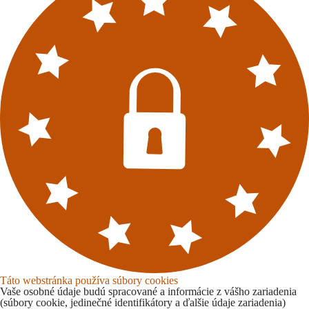
Táto webstránka používa súbory cookies
Vaše osobné údaje budú spracované a informácie z vášho zariadenia
(súbory cookie, jedinečné identifikátory a ďalšie údaje zariadenia)