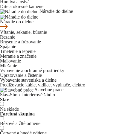
Hnojivá a osivá
Drte a okresné kamene
Náradie do dielne
Náradie do dielne
Vŕtanie, sekanie, búranie
Rezanie
Brúsenie a frézovanie
Spájanie
Tmelenie a lepenie
Meranie a značenie
Maľovanie
Miešanie
Vybavenie a ochranné prostriedky
Upratovanie a čistenie
Vybavenie staveniska a dielne
Predlžovacie káble, vidlice, vypínače, elektro
Stavebné práce
Stav-Shop
Interiérové štúdio
Stav
Na sklade
Farebná skupina
Béžové a žlté odtiene
Červené a hnedé odtiene