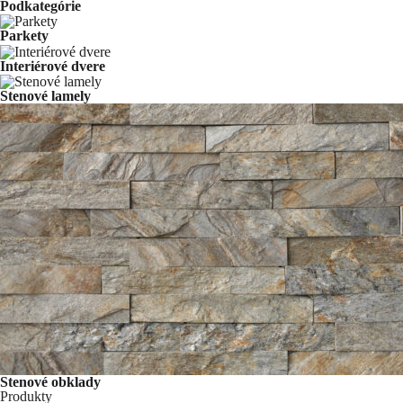
Podkategórie
Parkety
Interiérové dvere
Stenové lamely
Stenové obklady
Produkty