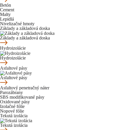
Betón
Cement
Malty
Lepidlá
Nivelizačné hmoty
Základy a základová doska
Základy a základová doska
Hydroizolácie
Hydroizolácie
Asfaltové pásy
Asfaltové pásy
Asfaltový penetračný náter
Parozábrany
SBS modifikované pásy
Oxidované pásy
Izolačné fólie
Nopové fólie
Tekutá izolácia
Tekutá izolácia