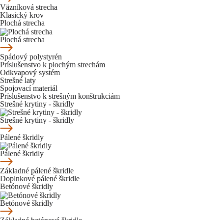
Väzníková strecha
Klasický krov
Plochá strecha
Plochá strecha
Spádový polystyrén
Príslušenstvo k plochým strechám
Odkvapový systém
Strešné laty
Spojovací materiál
Príslušenstvo k strešným konštrukciám
Strešné krytiny - škridly
Strešné krytiny - škridly
Pálené škridly
Pálené škridly
Základné pálené škridle
Doplnkové pálené škridle
Betónové škridly
Betónové škridly