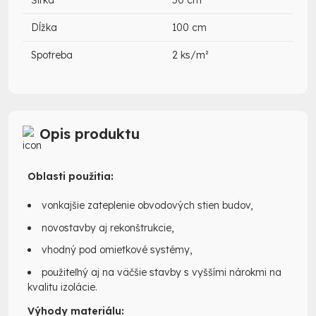
Šírka
50 cm
Dĺžka
100 cm
Spotreba
2 ks/m²
Opis produktu
Oblasti použitia:
vonkajšie zateplenie obvodových stien budov,
novostavby aj rekonštrukcie,
vhodný pod omietkové systémy,
použiteľný aj na väčšie stavby s vyššími nárokmi na
kvalitu izolácie.
Výhody materiálu: