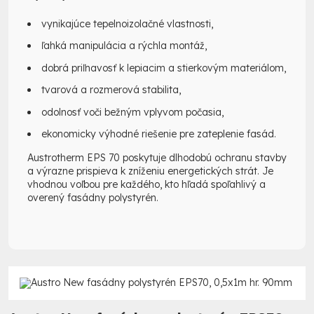
vynikajúce tepelnoizolačné vlastnosti,
ľahká manipulácia a rýchla montáž,
dobrá priľnavosť k lepiacim a stierkovým materiálom,
tvarová a rozmerová stabilita,
odolnosť voči bežným vplyvom počasia,
ekonomicky výhodné riešenie pre zateplenie fasád.
Austrotherm EPS 70 poskytuje dlhodobú ochranu stavby
a výrazne prispieva k zníženiu energetických strát. Je
vhodnou voľbou pre každého, kto hľadá spoľahlivý a
overený fasádny polystyrén.