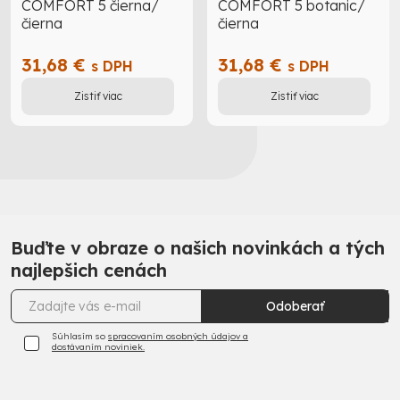
COMFORT 5 čierna/
COMFORT 5 botanic/
čierna
čierna
31,68 €
31,68 €
s DPH
s DPH
Zistiť viac
Zistiť viac
Buďte v obraze o našich novinkách a tých
najlepšich cenách
Odoberať
Súhlasím so
spracovaním osobných údajov a
dostávaním noviniek.